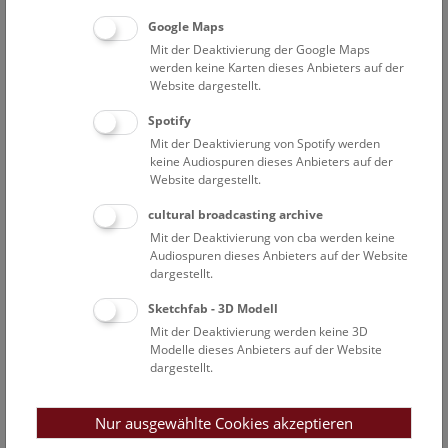
vielen Dank für Ihre Unterstützung!
Google Maps
Mit der Deaktivierung der Google Maps
Bei Fragen dazu oder falls Sie größere Datenmengen zu
werden keine Karten dieses Anbieters auf der
Amphibien und Reptilien in Österreich haben, nehmen Sie
Website dargestellt.
bitte direkt mit uns Kontakt auf:
Dr. Silke Schweiger
.
Spotify
Mit der Deaktivierung von Spotify werden
keine Audiospuren dieses Anbieters auf der
Sie haben Cookies des Drittanbieters
YouTube
nicht
Website dargestellt.
aktiviert. Der Inhalt des Anbieters wird daher nicht
cultural broadcasting archive
geladen. Sie können dies in den Cookie
Mit der Deaktivierung von cba werden keine
Einstellungen ändern.
Audiospuren dieses Anbieters auf der Website
dargestellt.
Cookie Einstellungen
Sketchfab - 3D Modell
Mit der Deaktivierung werden keine 3D
Modelle dieses Anbieters auf der Website
dargestellt.
Wer?
Nur ausgewählte Cookies akzeptieren
Zum Mitmachen und Melden ihrer Beobachtungen sind alle