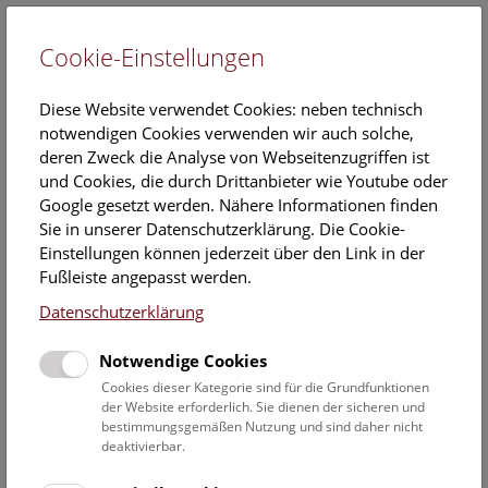
Cookie-Einstellungen
EN
Diese Website verwendet Cookies: neben technisch
notwendigen Cookies verwenden wir auch solche,
deren Zweck die Analyse von Webseitenzugriffen ist
und Cookies, die durch Drittanbieter wie Youtube oder
Google gesetzt werden. Nähere Informationen finden
Amphibien und Reptilien in
Sie in unserer Datenschutzerklärung. Die Cookie-
Österreich unter Beobachtung
Einstellungen können jederzeit über den Link in der
Fußleiste angepasst werden.
Die Mitarbeiter*innen der Herpetologischen Sammlung
Datenschutzerklärung
(Amphibien und Reptilien) sammeln seit 1982
Fundmeldungen der Amphibien- und Reptilienarten in
Notwendige Cookies
Österreich. Diese wichtigen Verbreitungsdaten werden in
Cookies dieser Kategorie sind für die Grundfunktionen
der Herpetofaunistischen Datenbank Österreichs
der Website erforderlich. Sie dienen der sicheren und
dokumentiert.
bestimmungsgemäßen Nutzung und sind daher nicht
deaktivierbar.