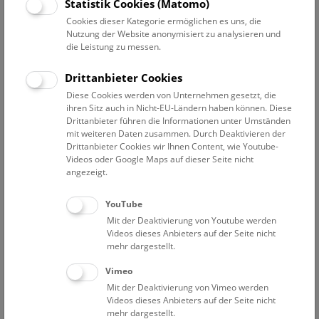
Statistik Cookies (Matomo)
Cookies dieser Kategorie ermöglichen es uns, die
Nutzung der Website anonymisiert zu analysieren und
die Leistung zu messen.
Drittanbieter Cookies
Diese Cookies werden von Unternehmen gesetzt, die
ihren Sitz auch in Nicht-EU-Ländern haben können. Diese
Drittanbieter führen die Informationen unter Umständen
mit weiteren Daten zusammen. Durch Deaktivieren der
Beim Sammeln von Funddaten sind wir auch auf Ihre
Drittanbieter Cookies wir Ihnen Content, wie Youtube-
Videos oder Google Maps auf dieser Seite nicht
Mithilfe angewiesen. Bitte melden Sie Ihre Amphibien- bzw.
angezeigt.
Reptilienbeobachtungen mit Foto (oder Tonaufnahme im
Fall von Amphibienrufen), Standort und Datum auf
einer
der
YouTube
folgenden Plattformen:
Mit der Deaktivierung von Youtube werden
inaturalist.org
Videos dieses Anbieters auf der Seite nicht
mehr dargestellt.
herpetofauna.at
observation.org
Vimeo
Mit der Deaktivierung von Vimeo werden
naturbeobachtung.at
Videos dieses Anbieters auf der Seite nicht
Jede Meldung zählt! Wir freuen uns auf ihre Beobachtungen,
mehr dargestellt.