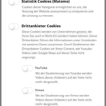
Statistik Cookies (Matomo)
Do
10:30 – 11:15
6.8.
Cookies dieser Kategorie ermöglichen es uns, die
Augmented Reality Show: Dinosaurier
Nutzung der Website anonymisiert zu analysieren und
die Leistung zu messen.
Eine Zeitreise für Familien durch die Welt der Saurier. Die
Multimedia-Show auf Deck 50 macht es möglich, die
Drittanbieter Cookies
faszinierende Welt der Dinosaurier hautnah zu erleben!
Diese Cookies werden von Unternehmen gesetzt, die
ihren Sitz auch in Nicht-EU-Ländern haben können. Diese
NHM WIEN
Drittanbieter führen die Informationen unter Umständen
mit weiteren Daten zusammen. Durch Deaktivieren der
Drittanbieter Cookies wir Ihnen Content, wie Youtube-
Do
13:00 – 14:00
6.8.
Videos oder Google Maps auf dieser Seite nicht
angezeigt.
NHM Narrenturm: Führung durch die
YouTube
Studiensammlung
Mit der Deaktivierung von Youtube werden
Videos dieses Anbieters auf der Seite nicht
Die Überblicksführung durch die Studiensammlung zeigt
mehr dargestellt.
ausgewählte Präparate zu verschiedenen Erkrankungen
wie Tuberkulose, Syphilis oder Ichthyose.
Vimeo
Mit der Deaktivierung von Vimeo werden
NARRENTURM
Videos dieses Anbieters auf der Seite nicht
mehr dargestellt.