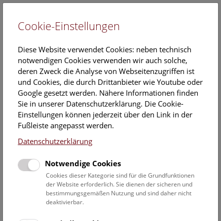
Cookie-Einstellungen
EN
Diese Website verwendet Cookies: neben technisch
notwendigen Cookies verwenden wir auch solche,
deren Zweck die Analyse von Webseitenzugriffen ist
und Cookies, die durch Drittanbieter wie Youtube oder
Google gesetzt werden. Nähere Informationen finden
Kalender
Sie in unserer Datenschutzerklärung. Die Cookie-
Einstellungen können jederzeit über den Link in der
Fußleiste angepasst werden.
Hier finden Sie die aktuellen Veranstaltungen des heutigen
Datenschutzerklärung
Tages. Für mehr Informationen besuchen Sie gern direkt
unserer
Veranstaltungsprogramm
.
Notwendige Cookies
Cookies dieser Kategorie sind für die Grundfunktionen
der Website erforderlich. Sie dienen der sicheren und
bestimmungsgemäßen Nutzung und sind daher nicht
6. August 2026
deaktivierbar.