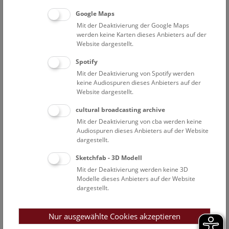
Do
16:30 – 17:15
6.8.
Google Maps
Mit der Deaktivierung der Google Maps
Augmented Reality Show: Zurück in die
werden keine Karten dieses Anbieters auf der
Website dargestellt.
Urzeit
Spotify
Eine multimediale Zeitreise durch 380 Millionen Jahre
Mit der Deaktivierung von Spotify werden
Erdgeschichte, vom Erdaltertum bis heute, entwickelt im
keine Audiospuren dieses Anbieters auf der
Rahmen des EU-Interreg-Projekts GeoTT ATCZ00013.
Website dargestellt.
cultural broadcasting archive
NHM WIEN
Mit der Deaktivierung von cba werden keine
Audiospuren dieses Anbieters auf der Website
dargestellt.
Außenstellen
Sketchfab - 3D Modell
PASIN/Narrenturm
Mit der Deaktivierung werden keine 3D
Modelle dieses Anbieters auf der Website
dargestellt.
Petronell
Hallstatt
Nur ausgewählte Cookies akzeptieren