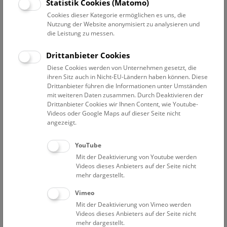
Statistik Cookies (Matomo)
Mo
10:30 – 11:15
10.8.
Cookies dieser Kategorie ermöglichen es uns, die
Augmented Reality Show: Zurück in die
Nutzung der Website anonymisiert zu analysieren und
die Leistung zu messen.
Urzeit
Drittanbieter Cookies
Eine multimediale Zeitreise durch 380 Millionen Jahre
Diese Cookies werden von Unternehmen gesetzt, die
Erdgeschichte, vom Erdaltertum bis heute, entwickelt im
ihren Sitz auch in Nicht-EU-Ländern haben können. Diese
Rahmen des EU-Interreg-Projekts GeoTT ATCZ00013.
Drittanbieter führen die Informationen unter Umständen
mit weiteren Daten zusammen. Durch Deaktivieren der
NHM WIEN
Drittanbieter Cookies wir Ihnen Content, wie Youtube-
Videos oder Google Maps auf dieser Seite nicht
angezeigt.
Mo
16:30 – 17:15
10.8.
YouTube
Augmented Reality Show: Dinosaurier
Mit der Deaktivierung von Youtube werden
Videos dieses Anbieters auf der Seite nicht
Eine Zeitreise für Familien durch die Welt der Saurier. Die
mehr dargestellt.
Multimedia-Show auf Deck 50 macht es möglich, die
faszinierende Welt der Dinosaurier hautnah zu erleben!
Vimeo
Mit der Deaktivierung von Vimeo werden
NHM WIEN
Videos dieses Anbieters auf der Seite nicht
mehr dargestellt.