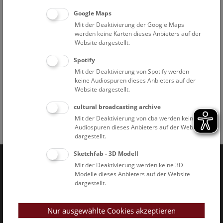
Google Maps
Außenstellen
Mit der Deaktivierung der Google Maps
werden keine Karten dieses Anbieters auf der
PASIN/Narrenturm
Website dargestellt.
Spotify
Petronell
Mit der Deaktivierung von Spotify werden
keine Audiospuren dieses Anbieters auf der
Hallstatt
Website dargestellt.
cultural broadcasting archive
Mit der Deaktivierung von cba werden keine
Audiospuren dieses Anbieters auf der Website
Facebook
Bluesky
Instagram
Youtube
LinkedIn
Google Art
Follow us on
dargestellt.
Sketchfab - 3D Modell
Mit der Deaktivierung werden keine 3D
Naturhistorisches Museum Wien © 2026
Modelle dieses Anbieters auf der Website
dargestellt.
Nur ausgewählte Cookies akzeptieren