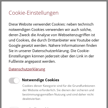
Cookie-Einstellungen
EN
Diese Website verwendet Cookies: neben technisch
notwendigen Cookies verwenden wir auch solche,
deren Zweck die Analyse von Webseitenzugriffen ist
und Cookies, die durch Drittanbieter wie Youtube oder
Google gesetzt werden. Nähere Informationen finden
Kalender
Sie in unserer Datenschutzerklärung. Die Cookie-
Einstellungen können jederzeit über den Link in der
Fußleiste angepasst werden.
Hier finden Sie die aktuellen Veranstaltungen des heutigen
Datenschutzerklärung
Tages. Für mehr Informationen besuchen Sie gern direkt
unserer
Veranstaltungsprogramm
.
Notwendige Cookies
Cookies dieser Kategorie sind für die Grundfunktionen
der Website erforderlich. Sie dienen der sicheren und
bestimmungsgemäßen Nutzung und sind daher nicht
10. August 2026
deaktivierbar.