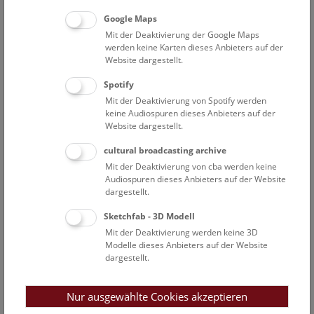
Open Deck: Donau-Auenland
Google Maps
Mit der Deaktivierung der Google Maps
Das Deck 50 ist für alle Besucher*innen offen und lädt
werden keine Karten dieses Anbieters auf der
zum Mitmachen ein!
Website dargestellt.
Spotify
NHM WIEN
Mit der Deaktivierung von Spotify werden
keine Audiospuren dieses Anbieters auf der
Website dargestellt.
So
14:00 – 14:30
9.8.
cultural broadcasting archive
Kids & Co ab 6 Jahren: Donau-Auenland
Mit der Deaktivierung von cba werden keine
Audiospuren dieses Anbieters auf der Website
Hast du gewusst, dass es in und um Wien eine richtig
dargestellt.
wilde Flusslandschaft gibt? In den Donauauen leben viele
spannende Tiere, die man mit ein bisschen Glück dort
Sketchfab - 3D Modell
auch entdecken kann. In unserer Schausammlung triffst
Mit der Deaktivierung werden keine 3D
du sie jedenfalls garantiert!
Modelle dieses Anbieters auf der Website
dargestellt.
NHM WIEN
Nur ausgewählte Cookies akzeptieren
So
15:00 – 16:00
9.8.