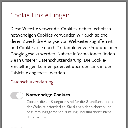
Cookie-Einstellungen
EN
Diese Website verwendet Cookies: neben technisch
notwendigen Cookies verwenden wir auch solche,
deren Zweck die Analyse von Webseitenzugriffen ist
und Cookies, die durch Drittanbieter wie Youtube oder
Google gesetzt werden. Nähere Informationen finden
Kalender
Sie in unserer Datenschutzerklärung. Die Cookie-
Einstellungen können jederzeit über den Link in der
Fußleiste angepasst werden.
Hier finden Sie die aktuellen Veranstaltungen des heutigen
Datenschutzerklärung
Tages. Für mehr Informationen besuchen Sie gern direkt
unserer
Veranstaltungsprogramm
.
Notwendige Cookies
Cookies dieser Kategorie sind für die Grundfunktionen
der Website erforderlich. Sie dienen der sicheren und
bestimmungsgemäßen Nutzung und sind daher nicht
9. August 2026
deaktivierbar.