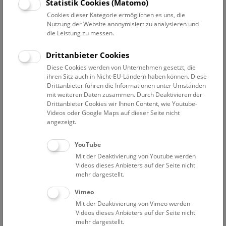
Statistik Cookies (Matomo)
So
10:30 – 11:15
9.8.
Cookies dieser Kategorie ermöglichen es uns, die
Augmented Reality Show: Dinosaurier
Nutzung der Website anonymisiert zu analysieren und
die Leistung zu messen.
Eine Zeitreise für Familien durch die Welt der Saurier. Die
Multimedia-Show auf Deck 50 macht es möglich, die
Drittanbieter Cookies
faszinierende Welt der Dinosaurier hautnah zu erleben!
Diese Cookies werden von Unternehmen gesetzt, die
ihren Sitz auch in Nicht-EU-Ländern haben können. Diese
NHM WIEN
Drittanbieter führen die Informationen unter Umständen
mit weiteren Daten zusammen. Durch Deaktivieren der
Drittanbieter Cookies wir Ihnen Content, wie Youtube-
So
11:15 – 11:45
9.8.
Videos oder Google Maps auf dieser Seite nicht
angezeigt.
Mini-Treff ab 3 Jahren: Donau-Auenland
YouTube
Die Donauauen sind wild und stecken voller
Mit der Deaktivierung von Youtube werden
Geheimnisse. Lerne Bewohner im und am Wasser
Videos dieses Anbieters auf der Seite nicht
kennen und hör genau hin. Kannst du die Wildnis hören?
mehr dargestellt.
Vimeo
NHM WIEN
Mit der Deaktivierung von Vimeo werden
Videos dieses Anbieters auf der Seite nicht
So
11:45 – 15:15
9.8.
mehr dargestellt.