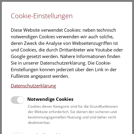
Cookie-Einstellungen
EN
Diese Website verwendet Cookies: neben technisch
notwendigen Cookies verwenden wir auch solche,
deren Zweck die Analyse von Webseitenzugriffen ist
und Cookies, die durch Drittanbieter wie Youtube oder
Google gesetzt werden. Nähere Informationen finden
Kalender
Sie in unserer Datenschutzerklärung. Die Cookie-
Einstellungen können jederzeit über den Link in der
Fußleiste angepasst werden.
Hier finden Sie die aktuellen Veranstaltungen des heutigen
Datenschutzerklärung
Tages. Für mehr Informationen besuchen Sie gern direkt
unserer
Veranstaltungsprogramm
.
Notwendige Cookies
Cookies dieser Kategorie sind für die Grundfunktionen
der Website erforderlich. Sie dienen der sicheren und
bestimmungsgemäßen Nutzung und sind daher nicht
6. August 2026
deaktivierbar.