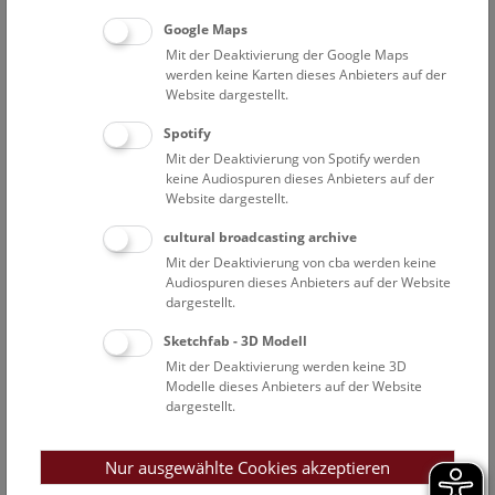
Do
16:30 – 17:15
6.8.
Google Maps
Mit der Deaktivierung der Google Maps
Augmented Reality Show: Zurück in die
werden keine Karten dieses Anbieters auf der
Website dargestellt.
Urzeit
Spotify
Eine multimediale Zeitreise durch 380 Millionen Jahre
Mit der Deaktivierung von Spotify werden
Erdgeschichte, vom Erdaltertum bis heute, entwickelt im
keine Audiospuren dieses Anbieters auf der
Rahmen des EU-Interreg-Projekts GeoTT ATCZ00013.
Website dargestellt.
cultural broadcasting archive
NHM WIEN
Mit der Deaktivierung von cba werden keine
Audiospuren dieses Anbieters auf der Website
dargestellt.
Außenstellen
Sketchfab - 3D Modell
PASIN/Narrenturm
Mit der Deaktivierung werden keine 3D
Modelle dieses Anbieters auf der Website
dargestellt.
Petronell
Hallstatt
Nur ausgewählte Cookies akzeptieren