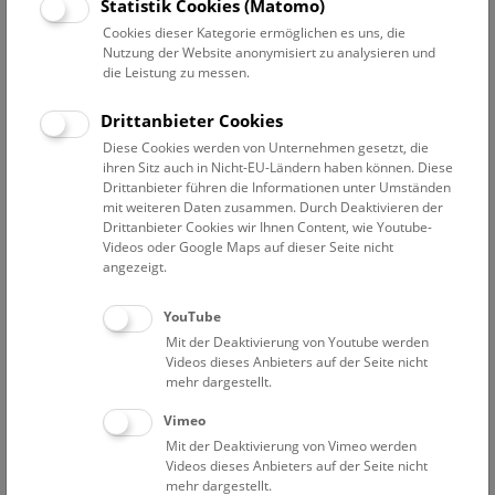
Statistik Cookies (Matomo)
Do
10:30 – 11:15
6.8.
Cookies dieser Kategorie ermöglichen es uns, die
Augmented Reality Show: Dinosaurier
Nutzung der Website anonymisiert zu analysieren und
die Leistung zu messen.
Eine Zeitreise für Familien durch die Welt der Saurier. Die
Multimedia-Show auf Deck 50 macht es möglich, die
Drittanbieter Cookies
faszinierende Welt der Dinosaurier hautnah zu erleben!
Diese Cookies werden von Unternehmen gesetzt, die
ihren Sitz auch in Nicht-EU-Ländern haben können. Diese
NHM WIEN
Drittanbieter führen die Informationen unter Umständen
mit weiteren Daten zusammen. Durch Deaktivieren der
Drittanbieter Cookies wir Ihnen Content, wie Youtube-
Do
13:00 – 14:00
6.8.
Videos oder Google Maps auf dieser Seite nicht
angezeigt.
NHM Narrenturm: Führung durch die
YouTube
Studiensammlung
Mit der Deaktivierung von Youtube werden
Videos dieses Anbieters auf der Seite nicht
Die Überblicksführung durch die Studiensammlung zeigt
mehr dargestellt.
ausgewählte Präparate zu verschiedenen Erkrankungen
wie Tuberkulose, Syphilis oder Ichthyose.
Vimeo
Mit der Deaktivierung von Vimeo werden
NARRENTURM
Videos dieses Anbieters auf der Seite nicht
mehr dargestellt.