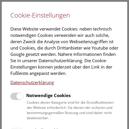
Cookie-Einstellungen
EN
Diese Website verwendet Cookies: neben technisch
notwendigen Cookies verwenden wir auch solche,
deren Zweck die Analyse von Webseitenzugriffen ist
und Cookies, die durch Drittanbieter wie Youtube oder
Google gesetzt werden. Nähere Informationen finden
Kalender
Sie in unserer Datenschutzerklärung. Die Cookie-
Einstellungen können jederzeit über den Link in der
Fußleiste angepasst werden.
Hier finden Sie die aktuellen Veranstaltungen des heutigen
Datenschutzerklärung
Tages. Für mehr Informationen besuchen Sie gern direkt
unserer
Veranstaltungsprogramm
.
Notwendige Cookies
Cookies dieser Kategorie sind für die Grundfunktionen
der Website erforderlich. Sie dienen der sicheren und
bestimmungsgemäßen Nutzung und sind daher nicht
9. August 2026
deaktivierbar.