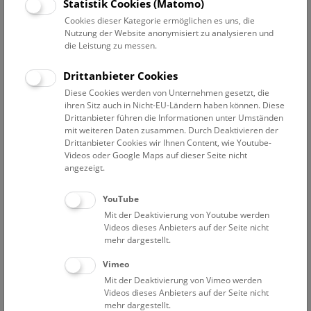
Statistik Cookies (Matomo)
So
10:30 – 11:15
9.8.
Cookies dieser Kategorie ermöglichen es uns, die
Augmented Reality Show: Dinosaurier
Nutzung der Website anonymisiert zu analysieren und
die Leistung zu messen.
Eine Zeitreise für Familien durch die Welt der Saurier. Die
Multimedia-Show auf Deck 50 macht es möglich, die
Drittanbieter Cookies
faszinierende Welt der Dinosaurier hautnah zu erleben!
Diese Cookies werden von Unternehmen gesetzt, die
ihren Sitz auch in Nicht-EU-Ländern haben können. Diese
NHM WIEN
Drittanbieter führen die Informationen unter Umständen
mit weiteren Daten zusammen. Durch Deaktivieren der
Drittanbieter Cookies wir Ihnen Content, wie Youtube-
So
11:15 – 11:45
9.8.
Videos oder Google Maps auf dieser Seite nicht
angezeigt.
Mini-Treff ab 3 Jahren: Donau-Auenland
YouTube
Die Donauauen sind wild und stecken voller
Mit der Deaktivierung von Youtube werden
Geheimnisse. Lerne Bewohner im und am Wasser
Videos dieses Anbieters auf der Seite nicht
kennen und hör genau hin. Kannst du die Wildnis hören?
mehr dargestellt.
Vimeo
NHM WIEN
Mit der Deaktivierung von Vimeo werden
Videos dieses Anbieters auf der Seite nicht
So
11:45 – 15:15
9.8.
mehr dargestellt.