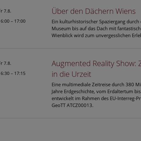
Über den Dächern Wiens
Fr
7.8.
16:00 – 17:00
Ein kulturhistorischer Spaziergang durch
Museum bis auf das Dach mit fantastisc
Wienblick wird zum unvergesslichen Erle
Augmented Reality Show: 
Fr
7.8.
in die Urzeit
16:30 – 17:15
Eine multimediale Zeitreise durch 380 Mi
Jahre Erdgeschichte, vom Erdaltertum bis
entwickelt im Rahmen des EU-Interreg-Pr
GeoTT ATCZ00013.
le Arts and Culture