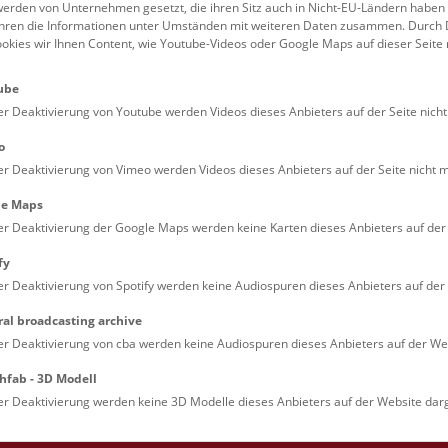
erden von Unternehmen gesetzt, die ihren Sitz auch in Nicht-EU-Ländern haben
August 2026
führen die Informationen unter Umständen mit weiteren Daten zusammen. Durch 
ookies wir Ihnen Content, wie Youtube-Videos oder Google Maps auf dieser Seite 
ube
Augmented Reality Show:
Fr
7.8.
er Deaktivierung von Youtube werden Videos dieses Anbieters auf der Seite nicht
Dinosaurier
10:30 – 11:15
o
Eine Zeitreise für Familien durch die Welt
er Deaktivierung von Vimeo werden Videos dieses Anbieters auf der Seite nicht m
Saurier. Die Multimedia-Show auf Deck 
le Maps
es möglich, die faszinierende Welt der Di
er Deaktivierung der Google Maps werden keine Karten dieses Anbieters auf der 
hautnah zu erleben!
fy
er Deaktivierung von Spotify werden keine Audiospuren dieses Anbieters auf der 
NHM Narrenturm: Guided 
Fr
7.8.
ral broadcasting archive
er Deaktivierung von cba werden keine Audiospuren dieses Anbieters auf der Web
12:00 – 12:45
The introductory tour of the study collect
showcases selected specimens relating to
hfab - 3D Modell
diseases such as tuberculosis, syphilis a
er Deaktivierung werden keine 3D Modelle dieses Anbieters auf der Website darg
ichthyosis.