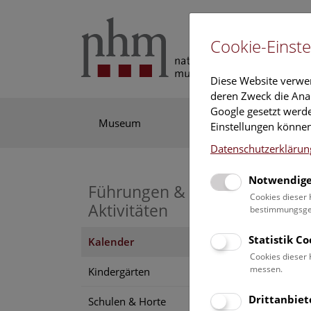
Cookie-Einste
Diese Website verwe
deren Zweck die Anal
Google gesetzt werde
Museum
Ausstellung
For
Einstellungen können
Datenschutzerklärun
Notwendige
Führungen &
Cookies dieser 
Aktivitäten
bestimmungsgem
Statistik C
Kalender
Hier f
Cookies dieser 
unser
messen.
Kindergärten
Drittanbiet
Schulen & Horte