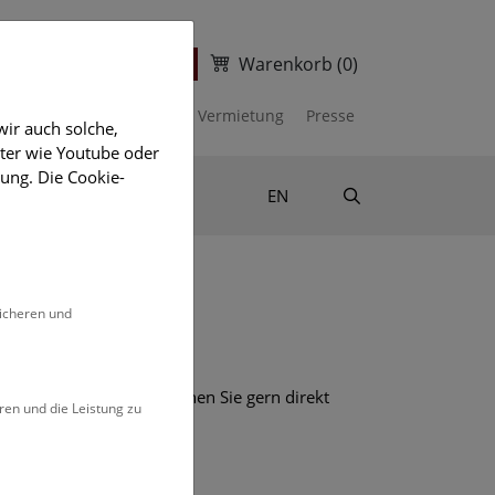
Warenkorb
(0)
ter
Ticketshop
kalender
Unterstützen
Vermietung
Presse
ir auch solche,
eter wie Youtube oder
ung. Die Cookie-
Suche
Shop & Literatur
EN
sicheren und
mehr Informationen besuchen Sie gern direkt
ren und die Leistung zu