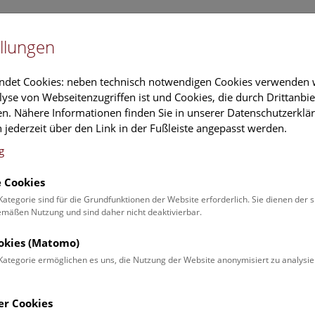
Newslet
llungen
Information
Veranstaltungs
ndet Cookies: neben technisch notwendigen Cookies verwenden w
yse von Webseitenzugriffen ist und Cookies, die durch Drittanbi
n. Nähere Informationen finden Sie in unserer Datenschutzerklär
schung
Führungen & Aktivitäten
Deck 50
 jederzeit über den Link in der Fußleiste angepasst werden.
g
 Cookies
Kalender
Kategorie sind für die Grundfunktionen der Website erforderlich. Sie dienen der 
äßen Nutzung und sind daher nicht deaktivierbar.
ookies (Matomo)
inden Sie die aktuellen Veranstaltungen des heutigen Tages. Für 
Kategorie ermöglichen es uns, die Nutzung der Website anonymisiert zu analysie
er
Veranstaltungsprogramm
.
er Cookies