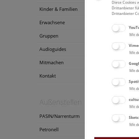
Diese Cookies w
7. 
Drittanbieter 
Kinder & Familien
Drittanbieter C
Erwachsene
YouT
Mit d
Gruppen
Vime
Audioguides
Mit d
Mitmachen
Goog
Mit d
Kontakt
Spoti
Mit d
cultu
Außenstellen
Mit d
PASIN/Narrenturm
Sketc
Mit d
Petronell