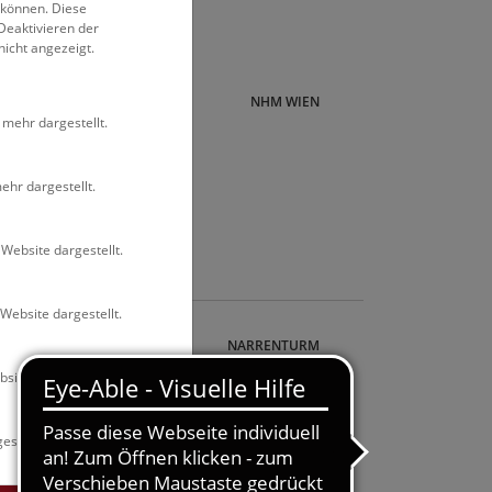
 können. Diese
Deaktivieren der
nicht angezeigt.
NHM WIEN
 mehr dargestellt.
 der
ehr dargestellt.
50 macht
nosaurier
Website dargestellt.
Website dargestellt.
Tour
NARRENTURM
site dargestellt.
ion
 various
nd
estellt.