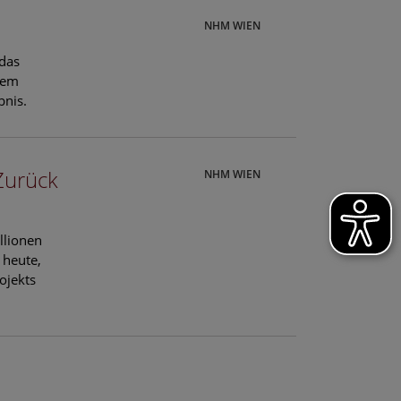
NHM WIEN
 das
hem
bnis.
Zurück
NHM WIEN
llionen
 heute,
ojekts