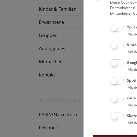
Diese Cookies w
7. 
Drittanbieter 
Kinder & Familien
Drittanbieter C
Erwachsene
YouT
Mit d
Gruppen
Vime
Audioguides
Mit d
Mitmachen
Goog
Mit d
Kontakt
Spoti
Mit d
cultu
Außenstellen
Mit d
PASIN/Narrenturm
Sketc
Mit d
Petronell