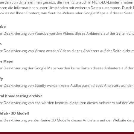
erden von Unternehmen gesetzt, die ihren Sitz auch in Nicht-EU-Ländern haben
August 2026
führen die Informationen unter Umständen mit weiteren Daten zusammen. Durch 
ookies wir Ihnen Content, wie Youtube-Videos oder Google Maps auf dieser Seite 
ube
Augmented Reality Show:
Fr
7.8.
er Deaktivierung von Youtube werden Videos dieses Anbieters auf der Seite nicht
Dinosaurier
10:30 – 11:15
o
Eine Zeitreise für Familien durch die Welt
er Deaktivierung von Vimeo werden Videos dieses Anbieters auf der Seite nicht m
Saurier. Die Multimedia-Show auf Deck 
le Maps
es möglich, die faszinierende Welt der Di
er Deaktivierung der Google Maps werden keine Karten dieses Anbieters auf der 
hautnah zu erleben!
fy
er Deaktivierung von Spotify werden keine Audiospuren dieses Anbieters auf der 
NHM Narrenturm: Guided 
Fr
7.8.
ral broadcasting archive
er Deaktivierung von cba werden keine Audiospuren dieses Anbieters auf der Web
12:00 – 12:45
The introductory tour of the study collect
showcases selected specimens relating to
hfab - 3D Modell
diseases such as tuberculosis, syphilis a
er Deaktivierung werden keine 3D Modelle dieses Anbieters auf der Website darg
ichthyosis.