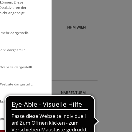
 können. Diese
Deaktivieren der
nicht angezeigt.
NHM WIEN
 mehr dargestellt.
 der
ehr dargestellt.
50 macht
nosaurier
Website dargestellt.
Website dargestellt.
Tour
NARRENTURM
site dargestellt.
ion
 various
nd
estellt.