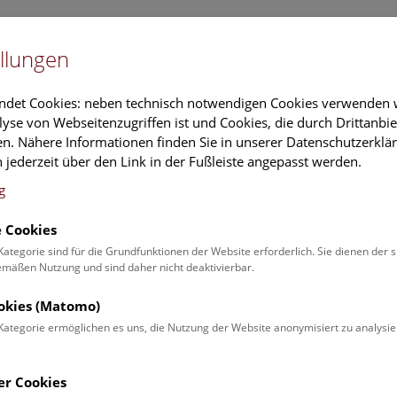
Newslet
llungen
Information
Veranstaltungs
ndet Cookies: neben technisch notwendigen Cookies verwenden w
yse von Webseitenzugriffen ist und Cookies, die durch Drittanbi
n. Nähere Informationen finden Sie in unserer Datenschutzerklär
schung
Führungen & Aktivitäten
Deck 50
 jederzeit über den Link in der Fußleiste angepasst werden.
g
 Cookies
Kalender
Kategorie sind für die Grundfunktionen der Website erforderlich. Sie dienen der 
äßen Nutzung und sind daher nicht deaktivierbar.
ookies (Matomo)
inden Sie die aktuellen Veranstaltungen des heutigen Tages. Für 
Kategorie ermöglichen es uns, die Nutzung der Website anonymisiert zu analysie
er
Veranstaltungsprogramm
.
er Cookies