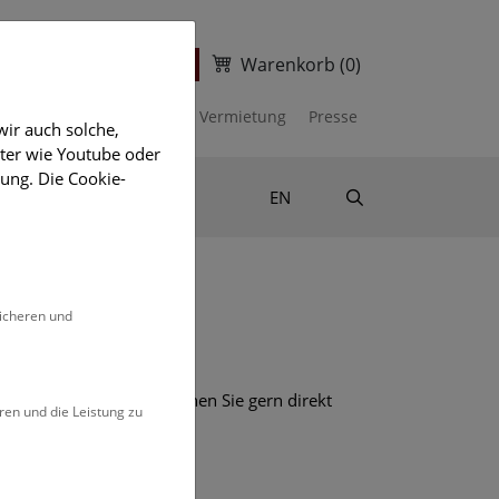
Warenkorb
(0)
ter
Ticketshop
kalender
Unterstützen
Vermietung
Presse
ir auch solche,
eter wie Youtube oder
ung. Die Cookie-
Suche
Shop & Literatur
EN
sicheren und
mehr Informationen besuchen Sie gern direkt
ren und die Leistung zu