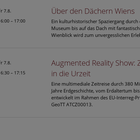
Über den Dächern Wiens
Fr
7.8.
16:00 – 17:00
Ein kulturhistorischer Spaziergang durch
Museum bis auf das Dach mit fantastisc
Wienblick wird zum unvergesslichen Erle
Augmented Reality Show: 
Fr
7.8.
in die Urzeit
16:30 – 17:15
Eine multimediale Zeitreise durch 380 Mi
Jahre Erdgeschichte, vom Erdaltertum bis
entwickelt im Rahmen des EU-Interreg-Pr
GeoTT ATCZ00013.
le Arts and Culture