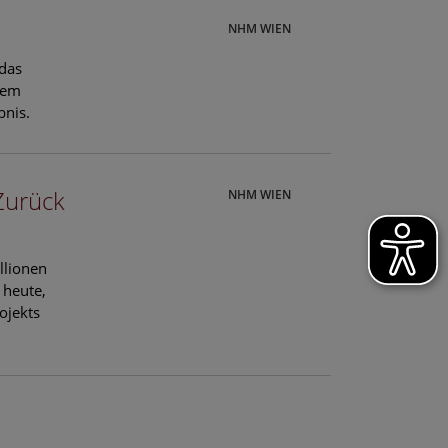
NHM WIEN
 das
hem
bnis.
Zurück
NHM WIEN
llionen
 heute,
ojekts