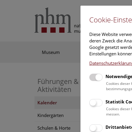
Cookie-Einste
Diese Website verwe
deren Zweck die Anal
Google gesetzt werde
Museum
Ausstellung
For
Einstellungen können
Datenschutzerklärun
Notwendige
Führungen &
Cookies dieser 
Aktivitäten
bestimmungsgem
Statistik C
Kalender
Hier f
Cookies dieser 
unser
messen.
Kindergärten
Drittanbiet
Schulen & Horte