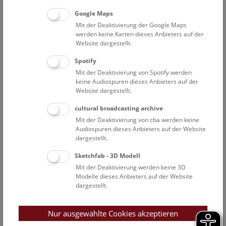
Do
16:30 – 17:15
6.8.
Google Maps
Mit der Deaktivierung der Google Maps
Augmented Reality Show: Zurück in die
werden keine Karten dieses Anbieters auf der
Website dargestellt.
Urzeit
Spotify
Eine multimediale Zeitreise durch 380 Millionen Jahre
Mit der Deaktivierung von Spotify werden
Erdgeschichte, vom Erdaltertum bis heute, entwickelt im
keine Audiospuren dieses Anbieters auf der
Rahmen des EU-Interreg-Projekts GeoTT ATCZ00013.
Website dargestellt.
cultural broadcasting archive
NHM WIEN
Mit der Deaktivierung von cba werden keine
Audiospuren dieses Anbieters auf der Website
dargestellt.
Außenstellen
Sketchfab - 3D Modell
PASIN/Narrenturm
Mit der Deaktivierung werden keine 3D
Modelle dieses Anbieters auf der Website
dargestellt.
Petronell
Hallstatt
Nur ausgewählte Cookies akzeptieren