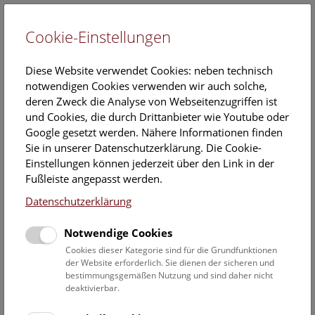
Cookie-Einstellungen
EN
Diese Website verwendet Cookies: neben technisch
notwendigen Cookies verwenden wir auch solche,
deren Zweck die Analyse von Webseitenzugriffen ist
und Cookies, die durch Drittanbieter wie Youtube oder
Google gesetzt werden. Nähere Informationen finden
Kalender
Sie in unserer Datenschutzerklärung. Die Cookie-
Einstellungen können jederzeit über den Link in der
Fußleiste angepasst werden.
Hier finden Sie die aktuellen Veranstaltungen des heutigen
Datenschutzerklärung
Tages. Für mehr Informationen besuchen Sie gern direkt
unserer
Veranstaltungsprogramm
.
Notwendige Cookies
Cookies dieser Kategorie sind für die Grundfunktionen
der Website erforderlich. Sie dienen der sicheren und
bestimmungsgemäßen Nutzung und sind daher nicht
6. August 2026
deaktivierbar.