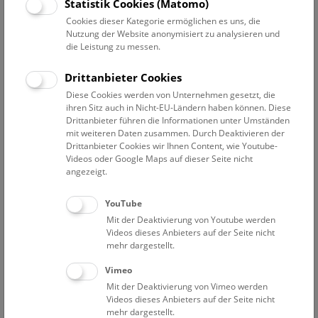
Statistik Cookies (Matomo)
Do
10:30 – 11:15
6.8.
Cookies dieser Kategorie ermöglichen es uns, die
Augmented Reality Show: Dinosaurier
Nutzung der Website anonymisiert zu analysieren und
die Leistung zu messen.
Eine Zeitreise für Familien durch die Welt der Saurier. Die
Multimedia-Show auf Deck 50 macht es möglich, die
Drittanbieter Cookies
faszinierende Welt der Dinosaurier hautnah zu erleben!
Diese Cookies werden von Unternehmen gesetzt, die
ihren Sitz auch in Nicht-EU-Ländern haben können. Diese
NHM WIEN
Drittanbieter führen die Informationen unter Umständen
mit weiteren Daten zusammen. Durch Deaktivieren der
Drittanbieter Cookies wir Ihnen Content, wie Youtube-
Do
13:00 – 14:00
6.8.
Videos oder Google Maps auf dieser Seite nicht
angezeigt.
NHM Narrenturm: Führung durch die
YouTube
Studiensammlung
Mit der Deaktivierung von Youtube werden
Videos dieses Anbieters auf der Seite nicht
Die Überblicksführung durch die Studiensammlung zeigt
mehr dargestellt.
ausgewählte Präparate zu verschiedenen Erkrankungen
wie Tuberkulose, Syphilis oder Ichthyose.
Vimeo
Mit der Deaktivierung von Vimeo werden
NARRENTURM
Videos dieses Anbieters auf der Seite nicht
mehr dargestellt.