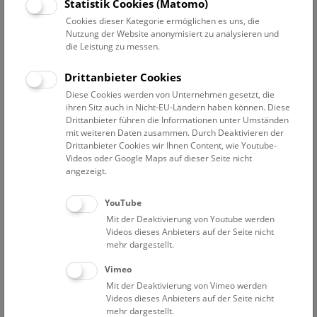
Statistik Cookies (Matomo)
So
10:30 – 11:15
9.8.
Cookies dieser Kategorie ermöglichen es uns, die
Augmented Reality Show: Dinosaurier
Nutzung der Website anonymisiert zu analysieren und
die Leistung zu messen.
Eine Zeitreise für Familien durch die Welt der Saurier. Die
Multimedia-Show auf Deck 50 macht es möglich, die
Drittanbieter Cookies
faszinierende Welt der Dinosaurier hautnah zu erleben!
Diese Cookies werden von Unternehmen gesetzt, die
ihren Sitz auch in Nicht-EU-Ländern haben können. Diese
NHM WIEN
Drittanbieter führen die Informationen unter Umständen
mit weiteren Daten zusammen. Durch Deaktivieren der
Drittanbieter Cookies wir Ihnen Content, wie Youtube-
So
11:15 – 11:45
9.8.
Videos oder Google Maps auf dieser Seite nicht
angezeigt.
Mini-Treff ab 3 Jahren: Donau-Auenland
YouTube
Die Donauauen sind wild und stecken voller
Mit der Deaktivierung von Youtube werden
Geheimnisse. Lerne Bewohner im und am Wasser
Videos dieses Anbieters auf der Seite nicht
kennen und hör genau hin. Kannst du die Wildnis hören?
mehr dargestellt.
Vimeo
NHM WIEN
Mit der Deaktivierung von Vimeo werden
Videos dieses Anbieters auf der Seite nicht
So
11:45 – 15:15
9.8.
mehr dargestellt.