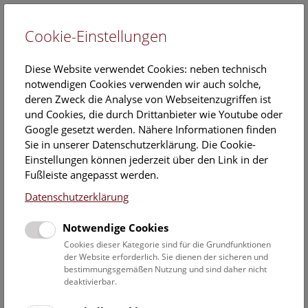
Cookie-Einstellungen
EN
Diese Website verwendet Cookies: neben technisch
notwendigen Cookies verwenden wir auch solche,
deren Zweck die Analyse von Webseitenzugriffen ist
und Cookies, die durch Drittanbieter wie Youtube oder
Google gesetzt werden. Nähere Informationen finden
Kalender
Sie in unserer Datenschutzerklärung. Die Cookie-
Einstellungen können jederzeit über den Link in der
Fußleiste angepasst werden.
Hier finden Sie die aktuellen Veranstaltungen des heutigen
Datenschutzerklärung
Tages. Für mehr Informationen besuchen Sie gern direkt
unserer
Veranstaltungsprogramm
.
Notwendige Cookies
Cookies dieser Kategorie sind für die Grundfunktionen
der Website erforderlich. Sie dienen der sicheren und
bestimmungsgemäßen Nutzung und sind daher nicht
9. August 2026
deaktivierbar.