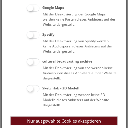
Open Deck: Donau-Auenland
Google Maps
Mit der Deaktivierung der Google Maps
Das Deck 50 ist für alle Besucher*innen offen und lädt
werden keine Karten dieses Anbieters auf der
zum Mitmachen ein!
Website dargestellt.
Spotify
NHM WIEN
Mit der Deaktivierung von Spotify werden
keine Audiospuren dieses Anbieters auf der
Website dargestellt.
So
14:00 – 14:30
9.8.
cultural broadcasting archive
Kids & Co ab 6 Jahren: Donau-Auenland
Mit der Deaktivierung von cba werden keine
Audiospuren dieses Anbieters auf der Website
Hast du gewusst, dass es in und um Wien eine richtig
dargestellt.
wilde Flusslandschaft gibt? In den Donauauen leben viele
spannende Tiere, die man mit ein bisschen Glück dort
Sketchfab - 3D Modell
auch entdecken kann. In unserer Schausammlung triffst
Mit der Deaktivierung werden keine 3D
du sie jedenfalls garantiert!
Modelle dieses Anbieters auf der Website
dargestellt.
NHM WIEN
Nur ausgewählte Cookies akzeptieren
So
15:00 – 16:00
9.8.