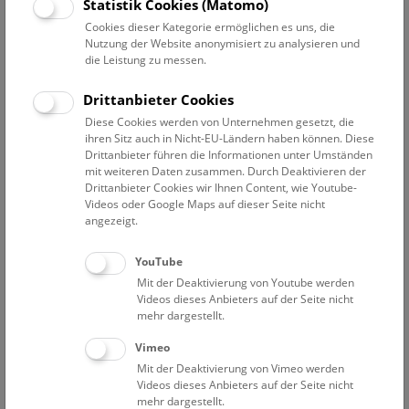
Statistik Cookies (Matomo)
Sa
10:30 – 11:15
8.8.
Cookies dieser Kategorie ermöglichen es uns, die
Augmented Reality Show: Dinosaurier
Nutzung der Website anonymisiert zu analysieren und
die Leistung zu messen.
Eine Zeitreise für Familien durch die Welt der Saurier. Die
Multimedia-Show auf Deck 50 macht es möglich, die
Drittanbieter Cookies
faszinierende Welt der Dinosaurier hautnah zu erleben!
Diese Cookies werden von Unternehmen gesetzt, die
ihren Sitz auch in Nicht-EU-Ländern haben können. Diese
NHM WIEN
Drittanbieter führen die Informationen unter Umständen
mit weiteren Daten zusammen. Durch Deaktivieren der
Drittanbieter Cookies wir Ihnen Content, wie Youtube-
Sa
11:15 – 11:45
8.8.
Videos oder Google Maps auf dieser Seite nicht
angezeigt.
Mini-Treff ab 3 Jahren: Donau-Auenland
YouTube
Die Donauauen sind wild und stecken voller
Mit der Deaktivierung von Youtube werden
Geheimnisse. Lerne Bewohner im und am Wasser
Videos dieses Anbieters auf der Seite nicht
kennen und hör genau hin. Kannst du die Wildnis hören?
mehr dargestellt.
Vimeo
NHM WIEN
Mit der Deaktivierung von Vimeo werden
Videos dieses Anbieters auf der Seite nicht
Sa
11:45 – 15:15
8.8.
mehr dargestellt.