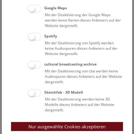
Open Deck: Donau-Auenland
Google Maps
Mit der Deaktivierung der Google Maps
Das Deck 50 ist für alle Besucher*innen offen und lädt
werden keine Karten dieses Anbieters auf der
zum Mitmachen ein!
Website dargestellt.
Spotify
NHM WIEN
Mit der Deaktivierung von Spotify werden
keine Audiospuren dieses Anbieters auf der
Website dargestellt.
Sa
13:00 – 14:00
8.8.
cultural broadcasting archive
NHM Narrenturm: Campusführung
Mit der Deaktivierung von cba werden keine
Audiospuren dieses Anbieters auf der Website
Ausgehend von der Geschichte des "Narrenturms" wird
dargestellt.
dessen Bedeutung als erste psychiatrische Anstalt
gemeinsam mit der Geschichte des alten Allgemeinen
Sketchfab - 3D Modell
Krankenhauses erläutert.
Mit der Deaktivierung werden keine 3D
Modelle dieses Anbieters auf der Website
NARRENTURM
dargestellt.
Nur ausgewählte Cookies akzeptieren
Sa
14:00 – 15:00
8.8.