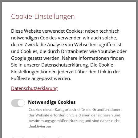
Cookie-Einstellungen
EN
Diese Website verwendet Cookies: neben technisch
notwendigen Cookies verwenden wir auch solche,
deren Zweck die Analyse von Webseitenzugriffen ist
und Cookies, die durch Drittanbieter wie Youtube oder
Google gesetzt werden. Nähere Informationen finden
Kalender
Sie in unserer Datenschutzerklärung. Die Cookie-
Einstellungen können jederzeit über den Link in der
Fußleiste angepasst werden.
Hier finden Sie die aktuellen Veranstaltungen des heutigen
Datenschutzerklärung
Tages. Für mehr Informationen besuchen Sie gern direkt
unserer
Veranstaltungsprogramm
.
Notwendige Cookies
Cookies dieser Kategorie sind für die Grundfunktionen
der Website erforderlich. Sie dienen der sicheren und
bestimmungsgemäßen Nutzung und sind daher nicht
8. August 2026
deaktivierbar.