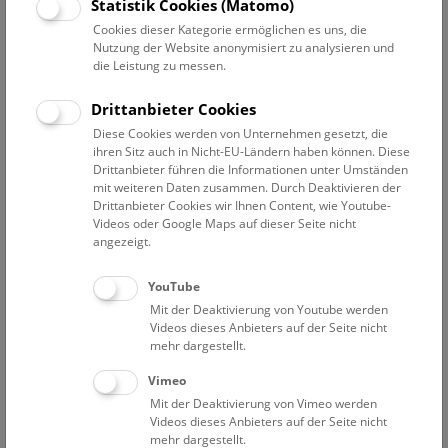
Statistik Cookies (Matomo)
So
10:30 – 11:15
9.8.
Cookies dieser Kategorie ermöglichen es uns, die
Augmented Reality Show: Dinosaurier
Nutzung der Website anonymisiert zu analysieren und
die Leistung zu messen.
Eine Zeitreise für Familien durch die Welt der Saurier. Die
Multimedia-Show auf Deck 50 macht es möglich, die
Drittanbieter Cookies
faszinierende Welt der Dinosaurier hautnah zu erleben!
Diese Cookies werden von Unternehmen gesetzt, die
ihren Sitz auch in Nicht-EU-Ländern haben können. Diese
NHM WIEN
Drittanbieter führen die Informationen unter Umständen
mit weiteren Daten zusammen. Durch Deaktivieren der
Drittanbieter Cookies wir Ihnen Content, wie Youtube-
So
11:15 – 11:45
9.8.
Videos oder Google Maps auf dieser Seite nicht
angezeigt.
Mini-Treff ab 3 Jahren: Donau-Auenland
YouTube
Die Donauauen sind wild und stecken voller
Mit der Deaktivierung von Youtube werden
Geheimnisse. Lerne Bewohner im und am Wasser
Videos dieses Anbieters auf der Seite nicht
kennen und hör genau hin. Kannst du die Wildnis hören?
mehr dargestellt.
Vimeo
NHM WIEN
Mit der Deaktivierung von Vimeo werden
Videos dieses Anbieters auf der Seite nicht
So
11:45 – 15:15
9.8.
mehr dargestellt.