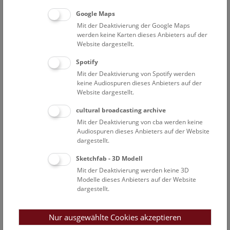
Open Deck: Donau-Auenland
Google Maps
Mit der Deaktivierung der Google Maps
Das Deck 50 ist für alle Besucher*innen offen und lädt
werden keine Karten dieses Anbieters auf der
zum Mitmachen ein!
Website dargestellt.
Spotify
NHM WIEN
Mit der Deaktivierung von Spotify werden
keine Audiospuren dieses Anbieters auf der
Website dargestellt.
So
14:00 – 14:30
9.8.
cultural broadcasting archive
Kids & Co ab 6 Jahren: Donau-Auenland
Mit der Deaktivierung von cba werden keine
Audiospuren dieses Anbieters auf der Website
Hast du gewusst, dass es in und um Wien eine richtig
dargestellt.
wilde Flusslandschaft gibt? In den Donauauen leben viele
spannende Tiere, die man mit ein bisschen Glück dort
Sketchfab - 3D Modell
auch entdecken kann. In unserer Schausammlung triffst
Mit der Deaktivierung werden keine 3D
du sie jedenfalls garantiert!
Modelle dieses Anbieters auf der Website
dargestellt.
NHM WIEN
Nur ausgewählte Cookies akzeptieren
So
15:00 – 16:00
9.8.