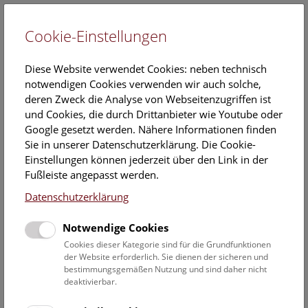
Cookie-Einstellungen
EN
Diese Website verwendet Cookies: neben technisch
notwendigen Cookies verwenden wir auch solche,
deren Zweck die Analyse von Webseitenzugriffen ist
und Cookies, die durch Drittanbieter wie Youtube oder
Google gesetzt werden. Nähere Informationen finden
Kalender
Sie in unserer Datenschutzerklärung. Die Cookie-
Einstellungen können jederzeit über den Link in der
Fußleiste angepasst werden.
Hier finden Sie die aktuellen Veranstaltungen des heutigen
Datenschutzerklärung
Tages. Für mehr Informationen besuchen Sie gern direkt
unserer
Veranstaltungsprogramm
.
Notwendige Cookies
Cookies dieser Kategorie sind für die Grundfunktionen
der Website erforderlich. Sie dienen der sicheren und
bestimmungsgemäßen Nutzung und sind daher nicht
9. August 2026
deaktivierbar.