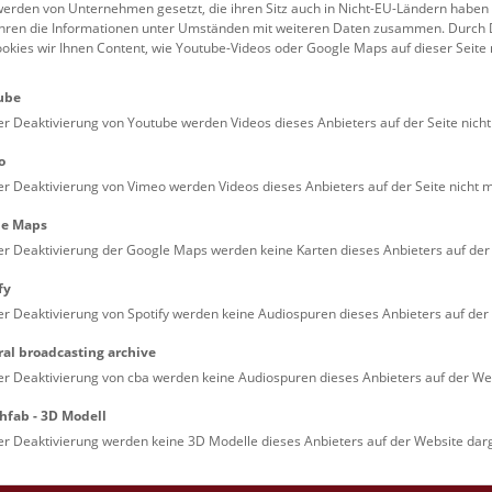
erden von Unternehmen gesetzt, die ihren Sitz auch in Nicht-EU-Ländern haben
August 2026
führen die Informationen unter Umständen mit weiteren Daten zusammen. Durch 
ookies wir Ihnen Content, wie Youtube-Videos oder Google Maps auf dieser Seite 
ube
Augmented Reality Show:
Sa
8.8.
er Deaktivierung von Youtube werden Videos dieses Anbieters auf der Seite nicht
Dinosaurier
10:30 – 11:15
o
Eine Zeitreise für Familien durch die Welt
er Deaktivierung von Vimeo werden Videos dieses Anbieters auf der Seite nicht m
Saurier. Die Multimedia-Show auf Deck 
le Maps
es möglich, die faszinierende Welt der Di
er Deaktivierung der Google Maps werden keine Karten dieses Anbieters auf der 
hautnah zu erleben!
fy
er Deaktivierung von Spotify werden keine Audiospuren dieses Anbieters auf der 
Mini-Treff ab 3 Jahren: Do
Sa
8.8.
ral broadcasting archive
er Deaktivierung von cba werden keine Audiospuren dieses Anbieters auf der Web
Auenland
11:15 – 11:45
hfab - 3D Modell
Die Donauauen sind wild und stecken vol
er Deaktivierung werden keine 3D Modelle dieses Anbieters auf der Website darg
Geheimnisse. Lerne Bewohner im und a
kennen und hör genau hin. Kannst du die