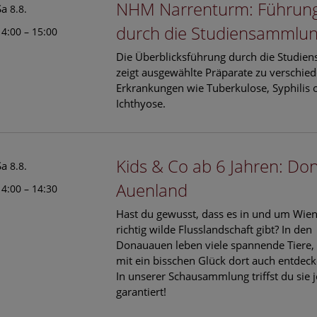
NHM Narrenturm: Führun
Sa
8.8.
durch die Studiensamml
14:00 – 15:00
Die Überblicksführung durch die Studi
zeigt ausgewählte Präparate zu verschie
Erkrankungen wie Tuberkulose, Syphilis 
Ichthyose.
Kids & Co ab 6 Jahren: Do
Sa
8.8.
Auenland
14:00 – 14:30
Hast du gewusst, dass es in und um Wien
richtig wilde Flusslandschaft gibt? In den
Donauauen leben viele spannende Tiere,
mit ein bisschen Glück dort auch entdec
In unserer Schausammlung triffst du sie j
garantiert!