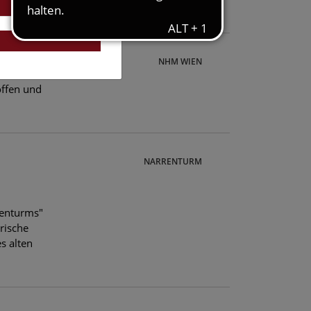
and
NHM WIEN
offen und
NARRENTURM
renturms"
rische
s alten