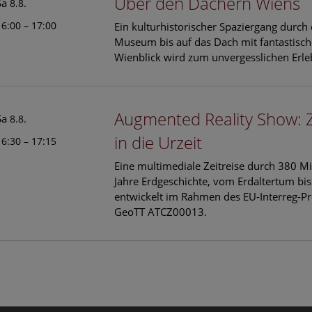
Über den Dächern Wiens
Sa
8.8.
16:00 – 17:00
Ein kulturhistorischer Spaziergang durch
Museum bis auf das Dach mit fantastisc
Wienblick wird zum unvergesslichen Erle
Augmented Reality Show: 
Sa
8.8.
in die Urzeit
16:30 – 17:15
Eine multimediale Zeitreise durch 380 Mi
Jahre Erdgeschichte, vom Erdaltertum bis
entwickelt im Rahmen des EU-Interreg-Pr
GeoTT ATCZ00013.
le Arts and Culture