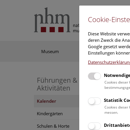
Cookie-Einste
Diese Website verwe
deren Zweck die Anal
Google gesetzt werde
Museum
Ausstellung
For
Einstellungen können
Datenschutzerklärun
Notwendige
Führungen &
Cookies dieser 
Aktivitäten
bestimmungsgem
Statistik C
Kalender
Hier f
Cookies dieser 
unser
messen.
Kindergärten
Drittanbiet
Schulen & Horte