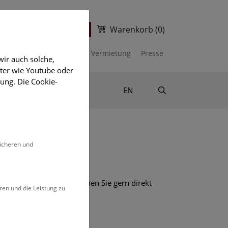
Warenkorb
(0)
ter
Ticketshop
kalender
Unterstützen
Vermietung
Presse
ir auch solche,
eter wie Youtube oder
ung. Die Cookie-
Suche
Shop & Literatur
EN
sicheren und
mehr Informationen besuchen Sie gern direkt
ren und die Leistung zu