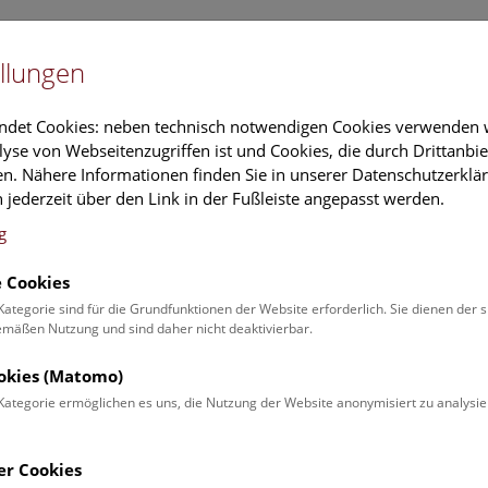
Newslet
llungen
Information
Veranstaltungs
ndet Cookies: neben technisch notwendigen Cookies verwenden w
yse von Webseitenzugriffen ist und Cookies, die durch Drittanbi
n. Nähere Informationen finden Sie in unserer Datenschutzerklär
schung
Führungen & Aktivitäten
Deck 50
 jederzeit über den Link in der Fußleiste angepasst werden.
g
 Cookies
Kalender
Kategorie sind für die Grundfunktionen der Website erforderlich. Sie dienen der 
äßen Nutzung und sind daher nicht deaktivierbar.
ookies (Matomo)
inden Sie die aktuellen Veranstaltungen des heutigen Tages. Für 
Kategorie ermöglichen es uns, die Nutzung der Website anonymisiert zu analysie
er
Veranstaltungsprogramm
.
er Cookies