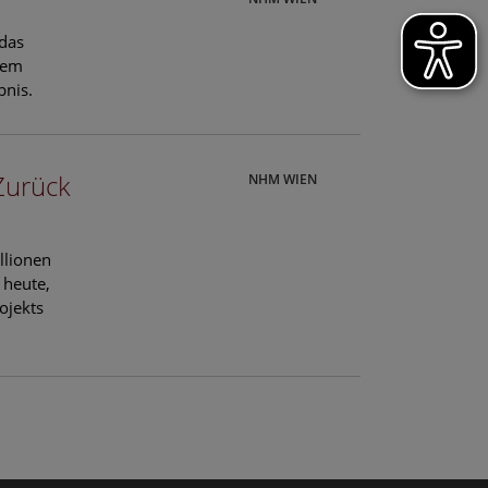
 das
hem
bnis.
Zurück
NHM WIEN
llionen
 heute,
ojekts