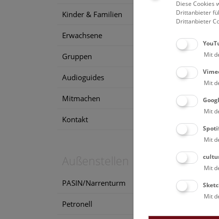
Diese Cookies w
8. 
Drittanbieter 
Kinder & Familien
Drittanbieter C
Erwachsene
YouT
Mit d
Gruppen
Vime
Audioguides
Mit d
Mitmachen
Goog
Mit d
Kontakt
Spoti
Mit d
cultu
Außenstellen
Mit d
PASIN/Narrenturm
Sketc
Mit d
Petronell