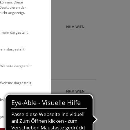
 können. Diese
Deaktivieren der
nicht angezeigt.
NHM WIEN
 mehr dargestellt.
 der
ehr dargestellt.
50 macht
nosaurier
Website dargestellt.
Website dargestellt.
nau-
NHM WIEN
site dargestellt.
ler
estellt.
m Wasser
 Wildnis