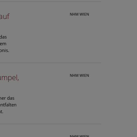
auf
NHM WIEN
 das
hem
bnis.
ümpel,
NHM WIEN
mer das
ntfalten
t.
NHM WIEN