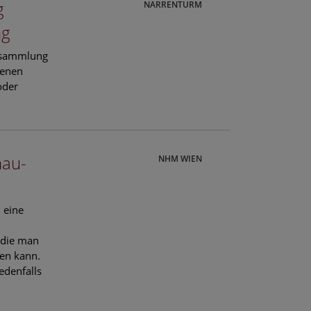
g
NARRENTURM
ung
ensammlung
denen
oder
nau-
NHM WIEN
 eine
 die man
ken kann.
edenfalls