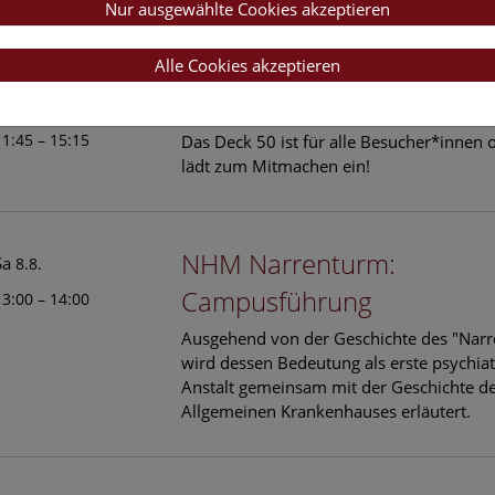
hören?
Nur ausgewählte Cookies akzeptieren
Alle Cookies akzeptieren
Open Deck: Donau-Auenl
Sa
8.8.
11:45 – 15:15
Das Deck 50 ist für alle Besucher*innen 
lädt zum Mitmachen ein!
NHM Narrenturm:
Sa
8.8.
Campusführung
13:00 – 14:00
Ausgehend von der Geschichte des "Nar
wird dessen Bedeutung als erste psychiat
Anstalt gemeinsam mit der Geschichte de
Allgemeinen Krankenhauses erläutert.