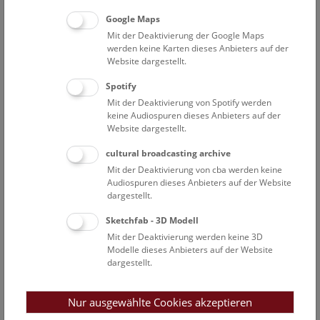
Open Deck: Donau-Auenland
Google Maps
Mit der Deaktivierung der Google Maps
Das Deck 50 ist für alle Besucher*innen offen und lädt
werden keine Karten dieses Anbieters auf der
zum Mitmachen ein!
Website dargestellt.
Spotify
NHM WIEN
Mit der Deaktivierung von Spotify werden
keine Audiospuren dieses Anbieters auf der
Website dargestellt.
Sa
13:00 – 14:00
8.8.
cultural broadcasting archive
NHM Narrenturm: Campusführung
Mit der Deaktivierung von cba werden keine
Audiospuren dieses Anbieters auf der Website
Ausgehend von der Geschichte des "Narrenturms" wird
dargestellt.
dessen Bedeutung als erste psychiatrische Anstalt
gemeinsam mit der Geschichte des alten Allgemeinen
Sketchfab - 3D Modell
Krankenhauses erläutert.
Mit der Deaktivierung werden keine 3D
Modelle dieses Anbieters auf der Website
NARRENTURM
dargestellt.
Nur ausgewählte Cookies akzeptieren
Sa
14:00 – 15:00
8.8.