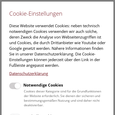
Cookie-Einstellungen
EN
Diese Website verwendet Cookies: neben technisch
notwendigen Cookies verwenden wir auch solche,
deren Zweck die Analyse von Webseitenzugriffen ist
und Cookies, die durch Drittanbieter wie Youtube oder
Google gesetzt werden. Nähere Informationen finden
Kalender
Sie in unserer Datenschutzerklärung. Die Cookie-
Einstellungen können jederzeit über den Link in der
Fußleiste angepasst werden.
Hier finden Sie die aktuellen Veranstaltungen des heutigen
Datenschutzerklärung
Tages. Für mehr Informationen besuchen Sie gern direkt
unserer
Veranstaltungsprogramm
.
Notwendige Cookies
Cookies dieser Kategorie sind für die Grundfunktionen
der Website erforderlich. Sie dienen der sicheren und
bestimmungsgemäßen Nutzung und sind daher nicht
8. August 2026
deaktivierbar.