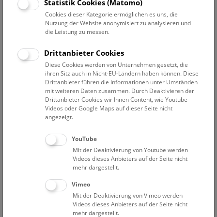
Statistik Cookies (Matomo)
Sa
10:30 – 11:15
8.8.
Cookies dieser Kategorie ermöglichen es uns, die
Augmented Reality Show: Dinosaurier
Nutzung der Website anonymisiert zu analysieren und
die Leistung zu messen.
Eine Zeitreise für Familien durch die Welt der Saurier. Die
Multimedia-Show auf Deck 50 macht es möglich, die
Drittanbieter Cookies
faszinierende Welt der Dinosaurier hautnah zu erleben!
Diese Cookies werden von Unternehmen gesetzt, die
ihren Sitz auch in Nicht-EU-Ländern haben können. Diese
NHM WIEN
Drittanbieter führen die Informationen unter Umständen
mit weiteren Daten zusammen. Durch Deaktivieren der
Drittanbieter Cookies wir Ihnen Content, wie Youtube-
Sa
11:15 – 11:45
8.8.
Videos oder Google Maps auf dieser Seite nicht
angezeigt.
Mini-Treff ab 3 Jahren: Donau-Auenland
YouTube
Die Donauauen sind wild und stecken voller
Mit der Deaktivierung von Youtube werden
Geheimnisse. Lerne Bewohner im und am Wasser
Videos dieses Anbieters auf der Seite nicht
kennen und hör genau hin. Kannst du die Wildnis hören?
mehr dargestellt.
Vimeo
NHM WIEN
Mit der Deaktivierung von Vimeo werden
Videos dieses Anbieters auf der Seite nicht
Sa
11:45 – 15:15
8.8.
mehr dargestellt.