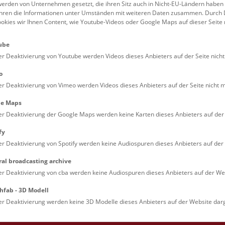
erden von Unternehmen gesetzt, die ihren Sitz auch in Nicht-EU-Ländern haben
 um 25 v. Chr. von Germanen unter Marbod erobert.
führen die Informationen unter Umständen mit weiteren Daten zusammen. Durch 
ookies wir Ihnen Content, wie Youtube-Videos oder Google Maps auf dieser Seite 
ube
er Deaktivierung von Youtube werden Videos dieses Anbieters auf der Seite nicht
o
er Deaktivierung von Vimeo werden Videos dieses Anbieters auf der Seite nicht m
le Maps
er Deaktivierung der Google Maps werden keine Karten dieses Anbieters auf der 
fy
le Arts and Culture
er Deaktivierung von Spotify werden keine Audiospuren dieses Anbieters auf der 
ral broadcasting archive
er Deaktivierung von cba werden keine Audiospuren dieses Anbieters auf der Web
hfab - 3D Modell
er Deaktivierung werden keine 3D Modelle dieses Anbieters auf der Website darg