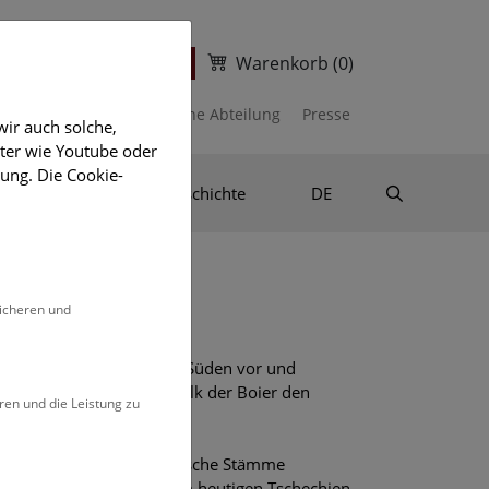
Warenkorb
(0)
ter
Ticketshop
Information
Prähistorische Abteilung
Presse
ir auch solche,
eter wie Youtube oder
ung. Die Cookie-
Suche
r
Forschungsgeschichte
DE
ng
sicheren und
aus Norddeutschland nach Süden vor und
. wehrte das keltische Volk der Boier den
ren und die Leistung zu
schon um 60 v. Chr. keltische Stämme
ete der keltischen Boier im heutigen Tschechien