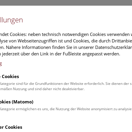
Newslet
llungen
Museum
ndet Cookies: neben technisch notwendigen Cookies verwenden w
yse von Webseitenzugriffen ist und Cookies, die durch Drittanbi
n. Nähere Informationen finden Sie in unserer Datenschutzerklär
n
Siedlung
Kultbezirke
Interdisziplinä
 jederzeit über den Link in der Fußleiste angepasst werden.
g
 Cookies
e germanische Wanderu
Kategorie sind für die Grundfunktionen der Website erforderlich. Sie dienen der 
äßen Nutzung und sind daher nicht deaktivierbar.
em späten 2. Jahrhundert v. Chr. stießen germanische Gruppen 
ookies (Matomo)
ngten die Keltinnen und Kelten aus ihren Gebieten. Um 113 v. Chr
Kategorie ermöglichen es uns, die Nutzung der Website anonymisiert zu analysie
m der germanischen Kimbern ab.
lichen Donauraum hatten die Daker unter ihrem König Burebista 
er Cookies
orfen und ihrer Kultur ein Ende bereitet. Auch die Siedlungsgebi