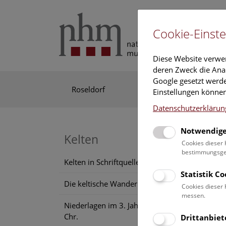
Cookie-Einste
Diese Website verwe
deren Zweck die Anal
Google gesetzt werde
Roseldorf
Fundort
Kelte
Einstellungen können
Datenschutzerklärun
Notwendige
Di
Kelten
Cookies dieser 
bestimmungsgem
Kelten in Schriftquellen
Seit d
Statistik C
verdrä
Die keltische Wanderung
Cookies dieser 
Anstur
messen.
Niederlagen im 3. Jahrhundert v.
Im öst
Chr.
Drittanbiet
unterw