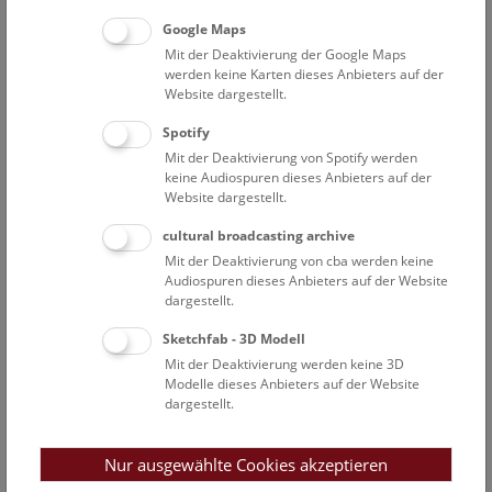
Funde der Keltensiedlung am Sandberg zeigten. Seit Juni
Google Maps
2015 konzentriert sich der Verein "Forum Platt" nunmehr
Mit der Deaktivierung der Google Maps
hauptsächlich auf die Platter Heimatgeschichte der letzten
werden keine Karten dieses Anbieters auf der
400 Jahre, also primär jene Zeit, die auch mit schriftlichen
Website dargestellt.
Quellen erfahrbar ist
Spotify
Mit dem allmählichen Wegfall von Sponsoren und damit
Mit der Deaktivierung von Spotify werden
verbunden dem Ende der jährlichen Ausgrabungen am
keine Audiospuren dieses Anbieters auf der
Website dargestellt.
Sandberg im Jahr 2016, erschien eine Aufrechterhaltung
eines eigenen wissenschaftlichen Vereins über weitere Jahre
cultural broadcasting archive
nicht mehr notwendig und sinnvoll. So wurde in einer
Mit der Deaktivierung von cba werden keine
aufgrund der Statuten eigens einberufenen
Audiospuren dieses Anbieters auf der Website
außerordentlichen Generalversammlung, die freiwillige
dargestellt.
Auflösung des Vereins „KELTENFORSCHUNG ROSELDORF
Sketchfab - 3D Modell
"Fürstensitz-Keltenstadt" Sandberg, NÖ" mit 11.03.2019
Mit der Deaktivierung werden keine 3D
beschlossen. Die Finanzierung der weiteren Aufarbeitungen
Modelle dieses Anbieters auf der Website
des Fundmaterials erfolgt nun direkt über das NHM.
dargestellt.
Nur ausgewählte Cookies akzeptieren