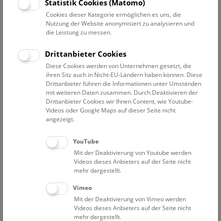
Statistik Cookies (Matomo)
Jänner 2007 an den damals neu gegründeten
Cookies dieser Kategorie ermöglichen es uns, die
wissenschaftlichen Verein „KELTENFORSCHUNG ROSELDORF
Nutzung der Website anonymisiert zu analysieren und
"Fürstensitz-Keltenstadt" Sandberg, NÖ". Diese
die Leistung zu messen.
Neugründung und Übernahme war notwendig geworden,
um die Abwicklung der geplanten Forschungsarbeiten in
Drittanbieter Cookies
einem Verein mit Wissenschaftlerinnen und
Diese Cookies werden von Unternehmen gesetzt, die
Wissenschaftlern als Vorstandsmitglieder, der ausschließlich
ihren Sitz auch in Nicht-EU-Ländern haben können. Diese
die interdisziplinäre wissenschaftliche Erforschung der
Drittanbieter führen die Informationen unter Umständen
mit weiteren Daten zusammen. Durch Deaktivieren der
Geschichte der Kelten am Sandberg in Roseldorf/NÖ zum
Drittanbieter Cookies wir Ihnen Content, wie Youtube-
Ziel hat, zu erleichtern und wesentlich effizienter zu machen.
Videos oder Google Maps auf dieser Seite nicht
Auch der Sitz des neuen Vereins in Wien trug zur
angezeigt.
Arbeitserleichterung bei.
YouTube
Der Verein "Forum Platt" blieb weiterhin bestehen und
Mit der Deaktivierung von Youtube werden
widmete sich verstärkt der historischen Erforschung des
Videos dieses Anbieters auf der Seite nicht
Ortes Platt bzw. dessen näherer Umgebung sowie in
mehr dargestellt.
Zusammenarbeit mit dem wissenschaftlichen Verein
Vimeo
„KELTENFORSCHUNG ROSELDORF "Fürstensitz-Keltenstadt"
Mit der Deaktivierung von Vimeo werden
Sandberg, NÖ" der wissenschaftlich fundierten Vorbereitung
Videos dieses Anbieters auf der Seite nicht
und Gestaltung von Ausstellungen in Roseldorf, welche
mehr dargestellt.