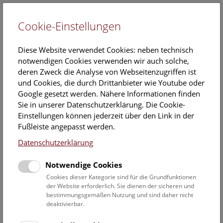
Cookie-Einstellungen
DE
Diese Website verwendet Cookies: neben technisch
notwendigen Cookies verwenden wir auch solche,
deren Zweck die Analyse von Webseitenzugriffen ist
und Cookies, die durch Drittanbieter wie Youtube oder
Google gesetzt werden. Nähere Informationen finden
Trägervereine
Sie in unserer Datenschutzerklärung. Die Cookie-
Einstellungen können jederzeit über den Link in der
Am 23. Jänner 1999 wurde in der Gemeinde Platt/NÖ der
Fußleiste angepasst werden.
örtliche historische Verein „
Forum Platt
" ins Leben gerufen,
Datenschutzerklärung
der mit Mai 1999 auch die Trägerschaft des im Jahr 1995
von Dr. Veronika Holzer in der Prähistorischen Abteilung des
Notwendige Cookies
NHM Wien ins Leben gerufenen Forschungsprojektes
„Fürstensitz-Keltenstadt Sandberg" übernahm.
Cookies dieser Kategorie sind für die Grundfunktionen
der Website erforderlich. Sie dienen der sicheren und
bestimmungsgemäßen Nutzung und sind daher nicht
Nach jahrelanger erfolgreicher Zusammenarbeit übergab
deaktivierbar.
das "Forum Platt" die Projektträgerschaft des
Forschungsprojektes "Fürstensitz - Keltenstadt Sandberg" im