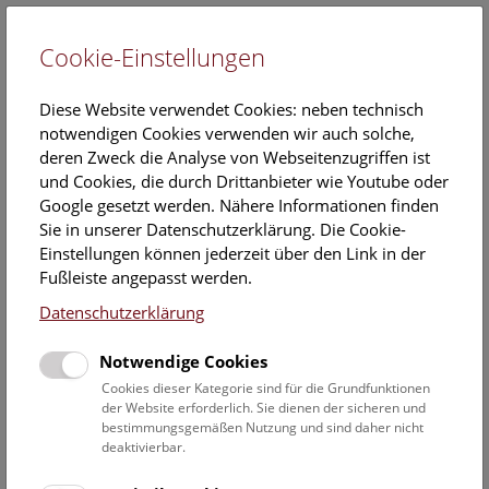
Cookie-Einstellungen
DE
Diese Website verwendet Cookies: neben technisch
notwendigen Cookies verwenden wir auch solche,
deren Zweck die Analyse von Webseitenzugriffen ist
und Cookies, die durch Drittanbieter wie Youtube oder
Google gesetzt werden. Nähere Informationen finden
Archäologie und Gesamtleitung
Sie in unserer Datenschutzerklärung. Die Cookie-
Einstellungen können jederzeit über den Link in der
Dr. Veronika Holzer
Fußleiste angepasst werden.
Leiterin der Sammlung Späte Eisenzeit in der Prähistorischen
Abteilung des Naturhistorischen Museums Wien
Datenschutzerklärung
Naturhistorisches Museum Wien/Prähistorische Abteilung
Notwendige Cookies
Burgring 7, 1010 Wien
Cookies dieser Kategorie sind für die Grundfunktionen
der Website erforderlich. Sie dienen der sicheren und
Telefon und Fax: ++43 (01) 52177/281
bestimmungsgemäßen Nutzung und sind daher nicht
deaktivierbar.
e-mail: veronika.holzer@nhm-wien.ac.at