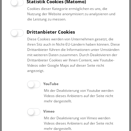
Statistik Cookies (Matomo)
geboren 1960 in Wien
Schulausbildung und Matura 1978 in St. Pölten
Cookies dieser Kategorie ermöglichen es uns, die
Nutzung der Website anonymisiert zu analysieren und
1978 Studium der Ur- und Frühgeschichte und der
die Leistung zu messen.
Klassischen Archäologie, der Numismatik, Geodäsie und
Photogrammetrie in Wien
Drittanbieter Cookies
Promotion Juli 1989.
Diese Cookies werden von Unternehmen gesetzt, die
seit 1982 Mitarbeit im Luftbildarchiv des Instituts für Ur-
ihren Sitz auch in Nicht-EU-Ländern haben können. Diese
und Frühgeschichte
Drittanbieter führen die Informationen unter Umständen
seit 1985 Mitarbeit an verschiedenen FWF-
mit weiteren Daten zusammen. Durch Deaktivieren der
Forschungsprojekten (Kamptalprojekt, Pfahlbauprojekt
Drittanbieter Cookies wir Ihnen Content, wie Youtube-
Videos oder Google Maps auf dieser Seite nicht
usw.), 1990-1992 Middlemanagement-Kurs mit Abschluß im
angezeigt.
WIFI Wien, geprüfte Personalverrechnerin
1994 angestellt bei der IDEA (heute VIAS) im Luftbildarchiv
YouTube
seit 1995 Vertragsbedienstete in der Prähistorischen
Mit der Deaktivierung von Youtube werden
Abteilung des Naturhistorischen Museums Wien, Leiterin
Videos dieses Anbieters auf der Seite nicht
der Sammlung Späte Eisenzeit, Fotoarchiv und Reprorechte
mehr dargestellt.
1995 Initiatorin und Leiterin des Projektes "Fürstensitz -
Keltenstadt" Sandberg
Vimeo
seit 2007 Vorsitzende des wissenschaflichen Vereins:
Mit der Deaktivierung von Vimeo werden
Videos dieses Anbieters auf der Seite nicht
Keltenforschung Roseldorf - "Fürstensitz-Keltenstadt"
mehr dargestellt.
Sandberg, NÖ