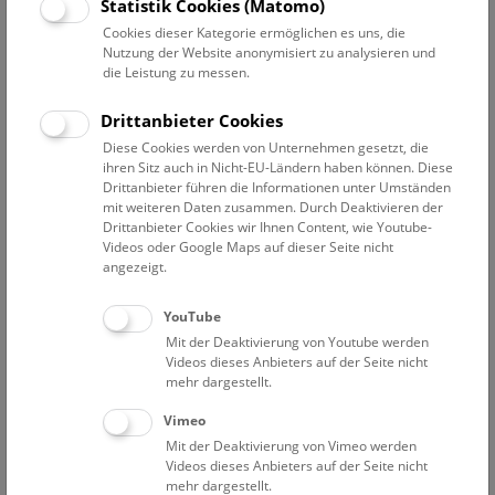
Statistik Cookies (Matomo)
homepage: http://www.nhm-wien.ac.at/NHM/1Zoo/
e-mail: erich.pucher@nhm-wien.ac.at
Cookies dieser Kategorie ermöglichen es uns, die
Nutzung der Website anonymisiert zu analysieren und
die Leistung zu messen.
Geboren 1953 in Baden bei Wien
Matura 1971 ebendort
Drittanbieter Cookies
Studium an der Universität Wien Lehramt Biologie und
Diese Cookies werden von Unternehmen gesetzt, die
Erdwissenschaften sowie Zoologie und Humanbiologie
ihren Sitz auch in Nicht-EU-Ländern haben können. Diese
1978 Lehramtsprüfung und Magister der
Drittanbieter führen die Informationen unter Umständen
Naturwissenschaften
mit weiteren Daten zusammen. Durch Deaktivieren der
1979/80 Probejahr und 1980/81 AHS-Lehrer
Drittanbieter Cookies wir Ihnen Content, wie Youtube-
Videos oder Google Maps auf dieser Seite nicht
1982 Abschluss zum Doktor der Philosophie
angezeigt.
Zivildienst
seit 1982 wissenschaftlicher Mitarbeiter an der
YouTube
Archäologisch-Zoologischen Sammlung des
Mit der Deaktivierung von Youtube werden
Naturhistorischen Museums Wien
Videos dieses Anbieters auf der Seite nicht
zahlreiche archäozoologische Untersuchungen und
mehr dargestellt.
Publikationen, sowie Beteiligung an in- und ausländischen
Forschungsprojekten.
Vimeo
seit 1991 Lektor für Domestikationsgeschichte an der
Mit der Deaktivierung von Vimeo werden
Videos dieses Anbieters auf der Seite nicht
Universität für Bodenkultur
mehr dargestellt.
1992 Leiter der Archäozoologischen Sammlung und seit