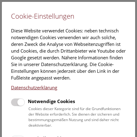
Cookie-Einstellungen
DE
Diese Website verwendet Cookies: neben technisch
notwendigen Cookies verwenden wir auch solche,
deren Zweck die Analyse von Webseitenzugriffen ist
und Cookies, die durch Drittanbieter wie Youtube oder
Google gesetzt werden. Nähere Informationen finden
Archäozoologie
Sie in unserer Datenschutzerklärung. Die Cookie-
Einstellungen können jederzeit über den Link in der
Mag. Dr. Erich PUCHER
Fußleiste angepasst werden.
Leiter der Archäologisch Zoologischen Sammlung, I.
Zoologische Abteilung des NHM Wien
Datenschutzerklärung
Naturhistorisches Museum Wien / I. Zoologische Abteilung
Notwendige Cookies
Archäologisch-Zoologische Sammlung
Cookies dieser Kategorie sind für die Grundfunktionen
Burgring 7, 1014 Wien
der Website erforderlich. Sie dienen der sicheren und
bestimmungsgemäßen Nutzung und sind daher nicht
deaktivierbar.
Telefon: +43 1 52177 / 310