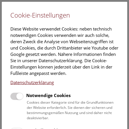
Cookie-Einstellungen
EN
Diese Website verwendet Cookies: neben technisch
notwendigen Cookies verwenden wir auch solche,
deren Zweck die Analyse von Webseitenzugriffen ist
und Cookies, die durch Drittanbieter wie Youtube oder
Google gesetzt werden. Nähere Informationen finden
Al Hansen | Venus, Venus, Venus
Sie in unserer Datenschutzerklärung. Die Cookie-
Einstellungen können jederzeit über den Link in der
01. März 2017
Fußleiste angepasst werden.
Sonderausstellung im NHM Wien von 08. März bis 26. Juni
Datenschutzerklärung
2017
Notwendige Cookies
Pressetext
Bilder
Dokumente
Cookies dieser Kategorie sind für die Grundfunktionen
der Website erforderlich. Sie dienen der sicheren und
bestimmungsgemäßen Nutzung und sind daher nicht
Die kleine Figur der Venus von Willendorf wurde 1908
deaktivierbar.
bei Ausgrabungen des Naturhistorischen Museums Wien
entdeckt und zählt zu den berühmtesten archäologischen