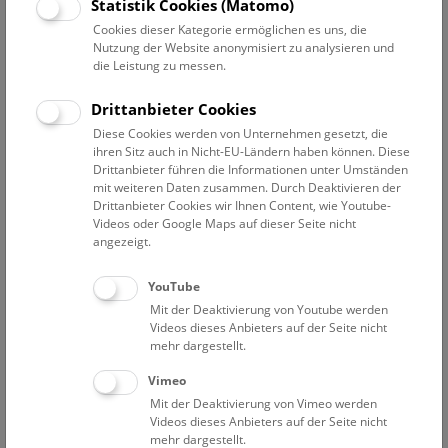
Statistik Cookies (Matomo)
Funden der Welt. Die Statuette stellt eine üppige nackte
Cookies dieser Kategorie ermöglichen es uns, die
Frau mit kleingelocktem Haar, mit dünnen Armen und
Nutzung der Website anonymisiert zu analysieren und
vollen Brüsten dar und gilt als vollendetes Meisterwerk
die Leistung zu messen.
altsteinzeitlicher Plastik. Schon die Bezeichnung "Venus"
ist eine Interpretation, denn die 29.500 Jahre alte Figur
Drittanbieter Cookies
wird dadurch zu ihrer viel jüngeren "Schwester" - der
Diese Cookies werden von Unternehmen gesetzt, die
antiken Venus, der römischen Göttin der Liebe - in
ihren Sitz auch in Nicht-EU-Ländern haben können. Diese
Beziehung gesetzt. Die Figurine ist im sogenannten
Drittanbieter führen die Informationen unter Umständen
Venuskabinett der Prähistorischen Schausammlung im
mit weiteren Daten zusammen. Durch Deaktivieren der
Drittanbieter Cookies wir Ihnen Content, wie Youtube-
NHM Wien ausgestellt.
Videos oder Google Maps auf dieser Seite nicht
angezeigt.
Der amerikanische Fluxus-Künstler Al Hansen widmete
der Venus von Willendorf eine komplexe Werkgruppe,
YouTube
indem er in mehreren tausend Werken eine
Mit der Deaktivierung von Youtube werden
exemplarische Figur schuf, die um die mystische Figur
Videos dieses Anbieters auf der Seite nicht
aus der Altsteinzeit kreist. Al Hansen setzte sowohl beim
mehr dargestellt.
Alter als auch bei der Interpretation des Werkes an. Da
Vimeo
die frühesten überlieferten Kunstwerke auch
Mit der Deaktivierung von Vimeo werden
Frauenfiguren abbildeten, stellte er die Verbindung dieser
Videos dieses Anbieters auf der Seite nicht
archaischen Objekte zu seinem eigenen Werk in den
mehr dargestellt.