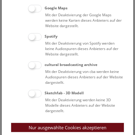
Mittelpunkt. Dabei ging es ihm weniger um die
Übereinstimmung mit dem Modell, als um eine freie
Google Maps
Interpretation, die – wie auch immer sie technisch
Mit der Deaktivierung der Google Maps
werden keine Karten dieses Anbieters auf der
ausgeführt ist – in Umriss und plastischer Fülle denselben
Website dargestellt.
Typus wiederholt. Auch in nichtfigürlichen Arbeiten
wendet er sich mit Werktiteln wie „she, her, clit, hers“ an
Spotify
dieses Übermodell einer Frau, das viele potentielle Rollen
Mit der Deaktivierung von Spotify werden
in sich vereinigt – von der Mutter bis zur Göttin.
keine Audiospuren dieses Anbieters auf der
Website dargestellt.
AL HANSEN (1927-1995) ist hauptsächlich als
cultural broadcasting archive
Performance Künstler bekannt. Im Kreis um John Cage
Mit der Deaktivierung von cba werden keine
war er ebenso beheimatet wie in Andy Warhol´s Factory.
Audiospuren dieses Anbieters auf der Website
Über seine performative Arbeit hat er 1965 in der
dargestellt.
legendären New Yorker 'Something Else Press' die
Sketchfab - 3D Modell
Publikation “A Primer of Happenings and Time/Space Art“
Mit der Deaktivierung werden keine 3D
verfasst.
Modelle dieses Anbieters auf der Website
dargestellt.
Das Naturhistorische Museum Wien zeigt nun in
Verbindung mit dem berühmten Vorbild, der Venus von
Willendorf, eine Auswahl von Werken des Künstlers aus
Nur ausgewählte Cookies akzeptieren
den Sammlungen des Museums Moderner Kunst Stiftung