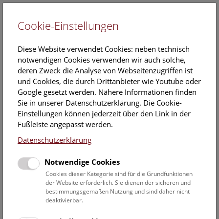
Cookie-Einstellungen
EN
Diese Website verwendet Cookies: neben technisch
notwendigen Cookies verwenden wir auch solche,
deren Zweck die Analyse von Webseitenzugriffen ist
und Cookies, die durch Drittanbieter wie Youtube oder
Google gesetzt werden. Nähere Informationen finden
Zum Internationalen Frauentag richtet
Sie in unserer Datenschutzerklärung. Die Cookie-
das NHM Wien seinen Blick auf eine
Einstellungen können jederzeit über den Link in der
Fußleiste angepasst werden.
Wissenschafts-Pionierin der Institution
Datenschutzerklärung
14. Februar 2018
Notwendige Cookies
MARTA CORNELIUS-FURLANI (1886 – 1974)
Cookies dieser Kategorie sind für die Grundfunktionen
der Website erforderlich. Sie dienen der sicheren und
Sonntag, 11. März 2018, 15.30 Uhr: Vortrag über die
bestimmungsgemäßen Nutzung und sind daher nicht
vergessene Geologin
deaktivierbar.