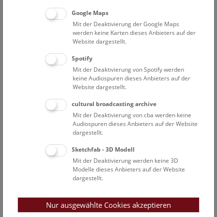
Mitteldalmatien“.
Google Maps
Bereits am 20. Mai 1910 promovierte sie an der
Mit der Deaktivierung der Google Maps
werden keine Karten dieses Anbieters auf der
Universität Wien mit einer Sondergenehmigung als erste
Website dargestellt.
Frau in Geologie. In den folgenden Jahren legte sie
außerdem die Lehramtsprüfung für Naturgeschichte,
Spotify
Mathematik und Physik an Mittelschulen ab.
Mit der Deaktivierung von Spotify werden
keine Audiospuren dieses Anbieters auf der
Website dargestellt.
1921, im Jahr ihrer Heirat mit dem bereits damals
renommierten Alpengeologen Hans-Peter Cornelius,
cultural broadcasting archive
begann sie am Mädchenrealgymnasium in der Rahlgasse
Mit der Deaktivierung von cba werden keine
zu unterrichten. Als eine der wenigen frühen Geologinnen
Audiospuren dieses Anbieters auf der Website
blieb sie aber auch während ihres gesamten Berufslebens
dargestellt.
wissenschaftlich tätig und verfasste gemeinsam mit
Sketchfab - 3D Modell
ihrem Ehemann regelmäßig wissenschaftliche
Mit der Deaktivierung werden keine 3D
Publikationen.
Modelle dieses Anbieters auf der Website
dargestellt.
Nach Beendigung ihrer beruflichen Tätigkeit als Lehrerin,
die mit dem Ende des Zweiten Weltkriegs zusammenfiel,
Nur ausgewählte Cookies akzeptieren
intensivierte sie ihre wissenschaftliche Arbeit. Da nach
1945 nicht belastete Fachkräfte dringend gesucht