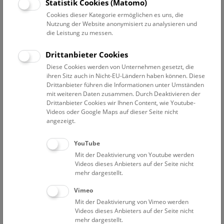
Statistik Cookies (Matomo)
Pressetext
Bilder
Cookies dieser Kategorie ermöglichen es uns, die
Nutzung der Website anonymisiert zu analysieren und
Marta Cornelius-Furlani, die 1910 als erste Frau an der
die Leistung zu messen.
Universität Wien in Geologie promovierte, ist eine der
wenigen frühen Wissenschafterinnen, deren Arbeit und
Drittanbieter Cookies
Karrieren eng mit der Geschichte des NHM Wien
Diese Cookies werden von Unternehmen gesetzt, die
verknüpft waren, die aber bisher im Erinnerungsdiskurs
ihren Sitz auch in Nicht-EU-Ländern haben können. Diese
kaum berücksichtigt wurden.
Drittanbieter führen die Informationen unter Umständen
mit weiteren Daten zusammen. Durch Deaktivieren der
Drittanbieter Cookies wir Ihnen Content, wie Youtube-
Marthe Furlani wurde am 4. Juli 1886 als Tochter eines
Videos oder Google Maps auf dieser Seite nicht
Lehrers in Triest geboren und wuchs zweisprachig auf, da
angezeigt.
ihre Mutter Wienerin war. Sie besuchte in Triest die Volks-
und Bürgerschule sowie das Lyzeum und schloss danach
YouTube
in Triest eine Ausbildung zur Lehrerin in italienischer
Mit der Deaktivierung von Youtube werden
Sprache ab.
Videos dieses Anbieters auf der Seite nicht
1905 begann sie ein Geologie-Studium an der Universität
mehr dargestellt.
Wien, zunächst als außerordentliche Hörerin. 1907 holte
Vimeo
sie die Reifeprüfung am Staatsgymnasium in Triest nach,
Mit der Deaktivierung von Vimeo werden
und 1908 begann sie mit ihrer Dissertation über „Die
Videos dieses Anbieters auf der Seite nicht
Lemes-Schichten. Ein Beitrag zur Juraformation in
mehr dargestellt.