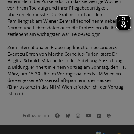
einem Heim bei Purkersdorf, in das sie wenige Wochen
vor ihrem Tod aufgrund ihrer Pflegebedürftigkeit
übersiedeln musste. Die Grabinschrift auf dem
Familiengrab am Wiener Zentralfriedhof nennt neben
Namen und Lebensdaten auch die Profession, die ihr
zeitlebens am wichtigsten war: Feld-Geologin.
Zum Internationalen Frauentag findet ein besonderes
Event zu Ehren von Martha Cornelius-Furlani statt: Dr.
Brigitta Schmid, Mitarbeiterin der Abteilung Ausstellung
& Bildung, erinnert in einem Vortrag am Sonntag, den 11.
März, um 15.30 Uhr im Vortragssaal des NHM Wien an
die vergessene Wissenschaftspionierin des Hauses.
(Eintrittskarte in das NHM Wien erforderlich, der Vortrag
ist frei.)
Facebook
Bluesky
Instagram
Youtube
LinkedIn
Google Art
Follow us on