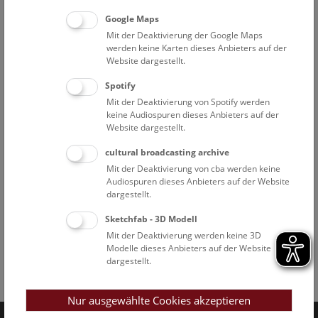
Google Maps
Mit der Deaktivierung der Google Maps
werden keine Karten dieses Anbieters auf der
Website dargestellt.
Spotify
Mit der Deaktivierung von Spotify werden
keine Audiospuren dieses Anbieters auf der
Website dargestellt.
cultural broadcasting archive
Mit der Deaktivierung von cba werden keine
Audiospuren dieses Anbieters auf der Website
dargestellt.
Sketchfab - 3D Modell
Mit der Deaktivierung werden keine 3D
Modelle dieses Anbieters auf der Website
dargestellt.
Facebook
Bluesky
Instagram
Youtube
LinkedIn
Google Art
Follow us on
Nur ausgewählte Cookies akzeptieren