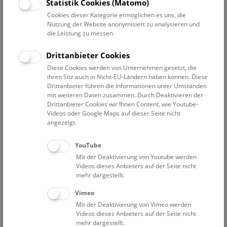
Datum auswählen
Statistik Cookies (Matomo)
Cookies dieser Kategorie ermöglichen es uns, die
Nutzung der Website anonymisiert zu analysieren und
Erweiterte Suche
die Leistung zu messen.
Filter zurücksetzen
Drittanbieter Cookies
Diese Cookies werden von Unternehmen gesetzt, die
August 2026
ihren Sitz auch in Nicht-EU-Ländern haben können. Diese
Drittanbieter führen die Informationen unter Umständen
mit weiteren Daten zusammen. Durch Deaktivieren der
Drittanbieter Cookies wir Ihnen Content, wie Youtube-
Bisher keine Ergebnisse. Dienstags ist das NHM Wien
Videos oder Google Maps auf dieser Seite nicht
in der Regel geschlossen. Ausnahmen finden sie
hier
.
angezeigt.
YouTube
Mit der Deaktivierung von Youtube werden
Videos dieses Anbieters auf der Seite nicht
mehr dargestellt.
Eine Nacht im Museum
Vimeo
Mit der Deaktivierung von Vimeo werden
Videos dieses Anbieters auf der Seite nicht
mehr dargestellt.