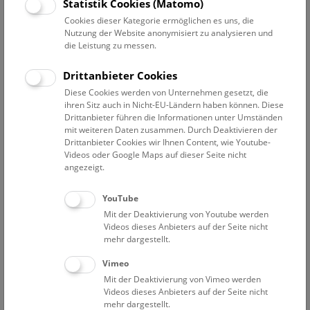
Datum auswählen
Statistik Cookies (Matomo)
Cookies dieser Kategorie ermöglichen es uns, die
Nutzung der Website anonymisiert zu analysieren und
Erweiterte Suche
die Leistung zu messen.
Filter zurücksetzen
Drittanbieter Cookies
Diese Cookies werden von Unternehmen gesetzt, die
12. Dezember 2019
ihren Sitz auch in Nicht-EU-Ländern haben können. Diese
Drittanbieter führen die Informationen unter Umständen
mit weiteren Daten zusammen. Durch Deaktivieren der
Drittanbieter Cookies wir Ihnen Content, wie Youtube-
Bisher keine Ergebnisse. Dienstags ist das NHM Wien
Videos oder Google Maps auf dieser Seite nicht
in der Regel geschlossen. Ausnahmen finden sie
hier
.
angezeigt.
YouTube
Mit der Deaktivierung von Youtube werden
Videos dieses Anbieters auf der Seite nicht
mehr dargestellt.
Eine Nacht im Museum
Vimeo
Mit der Deaktivierung von Vimeo werden
Videos dieses Anbieters auf der Seite nicht
mehr dargestellt.