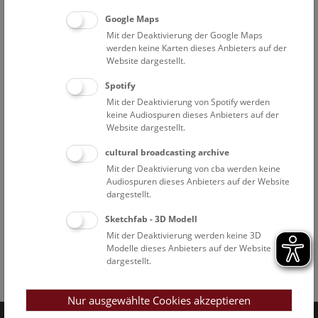
Google Maps
Mit der Deaktivierung der Google Maps
werden keine Karten dieses Anbieters auf der
Website dargestellt.
Spotify
Mit der Deaktivierung von Spotify werden
keine Audiospuren dieses Anbieters auf der
Website dargestellt.
cultural broadcasting archive
Mit der Deaktivierung von cba werden keine
Audiospuren dieses Anbieters auf der Website
dargestellt.
Sketchfab - 3D Modell
Mit der Deaktivierung werden keine 3D
Modelle dieses Anbieters auf der Website
dargestellt.
Facebook
Bluesky
Instagram
Youtube
LinkedIn
Google Art
Follow us on
Nur ausgewählte Cookies akzeptieren