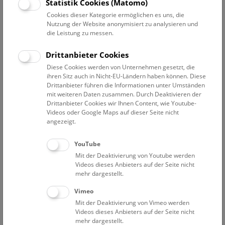
Datum auswählen
Statistik Cookies (Matomo)
Cookies dieser Kategorie ermöglichen es uns, die
Nutzung der Website anonymisiert zu analysieren und
Erweiterte Suche
die Leistung zu messen.
Filter zurücksetzen
Drittanbieter Cookies
Diese Cookies werden von Unternehmen gesetzt, die
3. Februar 2023
ihren Sitz auch in Nicht-EU-Ländern haben können. Diese
Drittanbieter führen die Informationen unter Umständen
mit weiteren Daten zusammen. Durch Deaktivieren der
Drittanbieter Cookies wir Ihnen Content, wie Youtube-
Bisher keine Ergebnisse. Dienstags ist das NHM Wien
Videos oder Google Maps auf dieser Seite nicht
in der Regel geschlossen. Ausnahmen finden sie
hier
.
angezeigt.
YouTube
Mit der Deaktivierung von Youtube werden
Videos dieses Anbieters auf der Seite nicht
mehr dargestellt.
Eine Nacht im Museum
Vimeo
Mit der Deaktivierung von Vimeo werden
Videos dieses Anbieters auf der Seite nicht
mehr dargestellt.