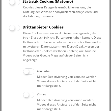
Datum auswählen
Statistik Cookies (Matomo)
Cookies dieser Kategorie ermöglichen es uns, die
Nutzung der Website anonymisiert zu analysieren und
Erweiterte Suche
die Leistung zu messen.
Filter zurücksetzen
Drittanbieter Cookies
Diese Cookies werden von Unternehmen gesetzt, die
26. August 2019
ihren Sitz auch in Nicht-EU-Ländern haben können. Diese
Drittanbieter führen die Informationen unter Umständen
mit weiteren Daten zusammen. Durch Deaktivieren der
Drittanbieter Cookies wir Ihnen Content, wie Youtube-
Bisher keine Ergebnisse. Dienstags ist das NHM Wien
Videos oder Google Maps auf dieser Seite nicht
in der Regel geschlossen. Ausnahmen finden sie
hier
.
angezeigt.
YouTube
Mit der Deaktivierung von Youtube werden
Videos dieses Anbieters auf der Seite nicht
mehr dargestellt.
Eine Nacht im Museum
Vimeo
Mit der Deaktivierung von Vimeo werden
Videos dieses Anbieters auf der Seite nicht
mehr dargestellt.