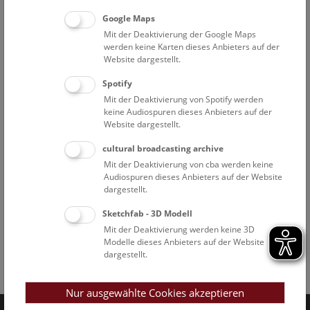
Google Maps
Mit der Deaktivierung der Google Maps
werden keine Karten dieses Anbieters auf der
Website dargestellt.
Spotify
Mit der Deaktivierung von Spotify werden
keine Audiospuren dieses Anbieters auf der
Website dargestellt.
cultural broadcasting archive
Mit der Deaktivierung von cba werden keine
Audiospuren dieses Anbieters auf der Website
dargestellt.
Sketchfab - 3D Modell
Mit der Deaktivierung werden keine 3D
Modelle dieses Anbieters auf der Website
dargestellt.
Facebook
Bluesky
Instagram
Youtube
LinkedIn
Google Art
Follow us on
Nur ausgewählte Cookies akzeptieren