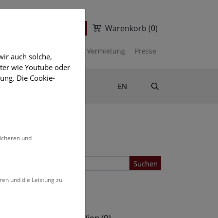
Warenkorb
(0)
ter
Ticketshop
kalender
Unterstützen
Vermietung
Presse
ir auch solche,
eter wie Youtube oder
ung. Die Cookie-
Suche
Shop & Literatur
EN
sicheren und
Suchen
ren und die Leistung zu
Standort
s (0)
NHM Wien (0)