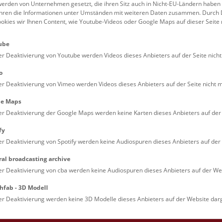
erden von Unternehmen gesetzt, die ihren Sitz auch in Nicht-EU-Ländern haben
führen die Informationen unter Umständen mit weiteren Daten zusammen. Durch 
Familien (0)
Kulinarik & Special
ookies wir Ihnen Content, wie Youtube-Videos oder Google Maps auf dieser Seite 
Jugendliche (0)
Mitmachen & Erleb
ube
Lehrpersonen (0)
Vorträge (0)
er Deaktivierung von Youtube werden Videos dieses Anbieters auf der Seite nicht
o
er Deaktivierung von Vimeo werden Videos dieses Anbieters auf der Seite nicht m
le Maps
er Deaktivierung der Google Maps werden keine Karten dieses Anbieters auf der 
fy
er Deaktivierung von Spotify werden keine Audiospuren dieses Anbieters auf der 
ral broadcasting archive
. Dienstags ist das NHM Wien in der Regel geschlossen. 
er Deaktivierung von cba werden keine Audiospuren dieses Anbieters auf der Web
hfab - 3D Modell
er Deaktivierung werden keine 3D Modelle dieses Anbieters auf der Website darg