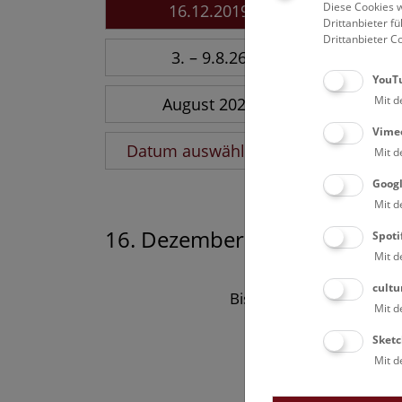
Diese Cookies w
16.12.2019
Drittanbieter 
Drittanbieter C
3. – 9.8.26
YouT
Mit d
August 2026
Vime
Datum auswählen
Mit d
Goog
Mit d
16. Dezember 2019
Spoti
Mit d
cultu
Bisher keine Ergebnisse
Mit d
Sketc
Mit d