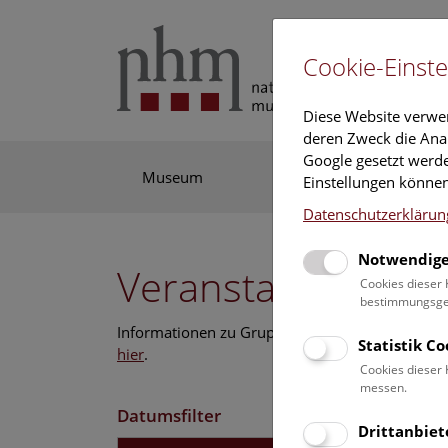
Cookie-Einste
Diese Website verwe
deren Zweck die Anal
Google gesetzt werde
Museum
Ausstellung
For
Einstellungen können
Datenschutzerklärun
Notwendige
Veranstaltungskal
Cookies dieser 
bestimmungsgem
Informationen zu Gruppen,- Kindergarten- und
Statistik C
hier
.
Cookies dieser 
messen.
Datumsfilter
Drittanbiet