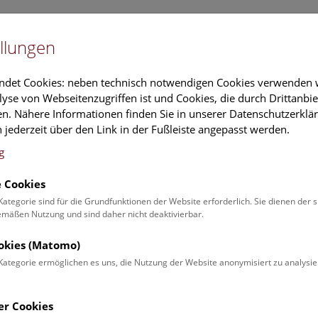
Newslet
llungen
Information
Veranstaltungs
ndet Cookies: neben technisch notwendigen Cookies verwenden w
yse von Webseitenzugriffen ist und Cookies, die durch Drittanbi
n. Nähere Informationen finden Sie in unserer Datenschutzerklär
schung
Führungen & Aktivitäten
Deck 50
 jederzeit über den Link in der Fußleiste angepasst werden.
g
 Cookies
ender
Kategorie sind für die Grundfunktionen der Website erforderlich. Sie dienen der 
äßen Nutzung und sind daher nicht deaktivierbar.
 Schulprogrammen finden Sie
ookies (Matomo)
Kategorie ermöglichen es uns, die Nutzung der Website anonymisiert zu analysie
Veranstaltung für
Angebot
er Cookies
Erwachsene (0)
Führungen & Show