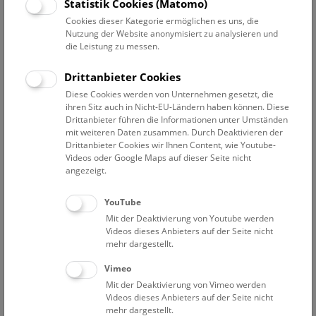
Datum auswählen
Statistik Cookies (Matomo)
Cookies dieser Kategorie ermöglichen es uns, die
Nutzung der Website anonymisiert zu analysieren und
Erweiterte Suche
die Leistung zu messen.
Filter zurücksetzen
Drittanbieter Cookies
Diese Cookies werden von Unternehmen gesetzt, die
1. September 2019
ihren Sitz auch in Nicht-EU-Ländern haben können. Diese
Drittanbieter führen die Informationen unter Umständen
mit weiteren Daten zusammen. Durch Deaktivieren der
Drittanbieter Cookies wir Ihnen Content, wie Youtube-
Bisher keine Ergebnisse. Dienstags ist das NHM Wien
Videos oder Google Maps auf dieser Seite nicht
in der Regel geschlossen. Ausnahmen finden sie
hier
.
angezeigt.
YouTube
Mit der Deaktivierung von Youtube werden
Videos dieses Anbieters auf der Seite nicht
mehr dargestellt.
Eine Nacht im Museum
Vimeo
Mit der Deaktivierung von Vimeo werden
Videos dieses Anbieters auf der Seite nicht
mehr dargestellt.