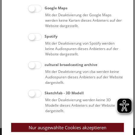
Google Maps
Mit der Deaktivierung der Google Maps
werden keine Karten dieses Anbieters auf der
Website dargestellt.
Spotify
Mit der Deaktivierung von Spotify werden
keine Audiospuren dieses Anbieters auf der
Website dargestellt.
cultural broadcasting archive
Mit der Deaktivierung von cba werden keine
Audiospuren dieses Anbieters auf der Website
dargestellt.
Sketchfab - 3D Modell
Mit der Deaktivierung werden keine 3D
Modelle dieses Anbieters auf der Website
dargestellt.
Facebook
Bluesky
Instagram
Youtube
LinkedIn
Google Art
Follow us on
Nur ausgewählte Cookies akzeptieren