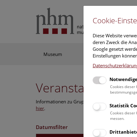
Cookie-Einste
Diese Website verwe
deren Zweck die Anal
Google gesetzt werde
Museum
Ausstellung
For
Einstellungen können
Datenschutzerklärun
Notwendige
Veranstaltungskal
Cookies dieser 
bestimmungsgem
Informationen zu Gruppen,- Kindergarten- und
Statistik C
hier
.
Cookies dieser 
messen.
Datumsfilter
Drittanbiet