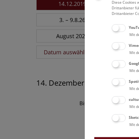
Diese Cookies w
14.12.2019
Drittanbieter 
Drittanbieter C
3. – 9.8.26
YouT
Mit d
August 2026
Vime
Datum auswählen
Mit d
Goog
Mit d
14. Dezember 2019
Spoti
Mit d
cultu
Bisher keine Ergebnisse
Mit d
Sketc
Mit d