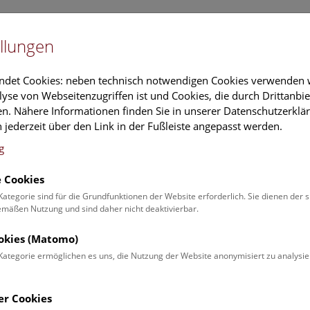
Newslet
llungen
Information
Veranstaltungs
ndet Cookies: neben technisch notwendigen Cookies verwenden w
yse von Webseitenzugriffen ist und Cookies, die durch Drittanbi
n. Nähere Informationen finden Sie in unserer Datenschutzerklär
schung
Führungen & Aktivitäten
Deck 50
 jederzeit über den Link in der Fußleiste angepasst werden.
g
 Cookies
ender
Kategorie sind für die Grundfunktionen der Website erforderlich. Sie dienen der 
äßen Nutzung und sind daher nicht deaktivierbar.
 Schulprogrammen finden Sie
ookies (Matomo)
Kategorie ermöglichen es uns, die Nutzung der Website anonymisiert zu analysie
Veranstaltung für
Angebot
er Cookies
Erwachsene (0)
Führungen & Show