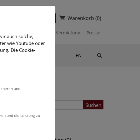
Warenkorb
(0)
ter
Ticketshop
kalender
Unterstützen
Vermietung
Presse
ir auch solche,
eter wie Youtube oder
ung. Die Cookie-
Suche
Shop & Literatur
EN
sicheren und
Suchen
ren und die Leistung zu
Standort
s (0)
NHM Wien (0)