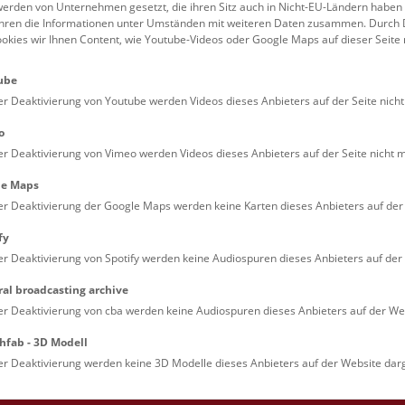
erden von Unternehmen gesetzt, die ihren Sitz auch in Nicht-EU-Ländern haben
führen die Informationen unter Umständen mit weiteren Daten zusammen. Durch 
Familien (0)
Kulinarik & Special
ookies wir Ihnen Content, wie Youtube-Videos oder Google Maps auf dieser Seite 
Jugendliche (0)
Mitmachen & Erleb
ube
Lehrpersonen (0)
Vorträge (0)
er Deaktivierung von Youtube werden Videos dieses Anbieters auf der Seite nicht
o
er Deaktivierung von Vimeo werden Videos dieses Anbieters auf der Seite nicht m
le Maps
er Deaktivierung der Google Maps werden keine Karten dieses Anbieters auf der 
fy
er Deaktivierung von Spotify werden keine Audiospuren dieses Anbieters auf der 
ral broadcasting archive
. Dienstags ist das NHM Wien in der Regel geschlossen. 
er Deaktivierung von cba werden keine Audiospuren dieses Anbieters auf der Web
hfab - 3D Modell
er Deaktivierung werden keine 3D Modelle dieses Anbieters auf der Website darg