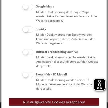
Google Maps
Mit der Deaktivierung der Google Maps
werden keine Karten dieses Anbieters auf der
Website dargestellt.
Spotify
Mit der Deaktivierung von Spotify werden
keine Audiospuren dieses Anbieters auf der
Website dargestellt.
cultural broadcasting archive
Mit der Deaktivierung von cba werden keine
Audiospuren dieses Anbieters auf der Website
dargestellt.
Sketchfab - 3D Modell
Mit der Deaktivierung werden keine 3D
Modelle dieses Anbieters auf der Website
dargestellt.
Facebook
Bluesky
Instagram
Youtube
LinkedIn
Google Art
Follow us on
Nur ausgewählte Cookies akzeptieren