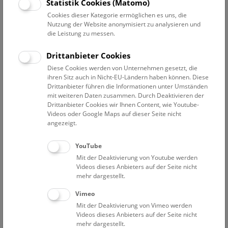
Datum auswählen
Statistik Cookies (Matomo)
Cookies dieser Kategorie ermöglichen es uns, die
Nutzung der Website anonymisiert zu analysieren und
Erweiterte Suche
die Leistung zu messen.
Filter zurücksetzen
Drittanbieter Cookies
Diese Cookies werden von Unternehmen gesetzt, die
11. September 2024
ihren Sitz auch in Nicht-EU-Ländern haben können. Diese
Drittanbieter führen die Informationen unter Umständen
mit weiteren Daten zusammen. Durch Deaktivieren der
Drittanbieter Cookies wir Ihnen Content, wie Youtube-
Bisher keine Ergebnisse. Dienstags ist das NHM Wien
Videos oder Google Maps auf dieser Seite nicht
in der Regel geschlossen. Ausnahmen finden sie
hier
.
angezeigt.
YouTube
Mit der Deaktivierung von Youtube werden
Videos dieses Anbieters auf der Seite nicht
mehr dargestellt.
Eine Nacht im Museum
Vimeo
Mit der Deaktivierung von Vimeo werden
Videos dieses Anbieters auf der Seite nicht
mehr dargestellt.