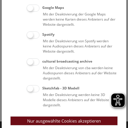
Google Maps
Mit der Deaktivierung der Google Maps
werden keine Karten dieses Anbieters auf der
Website dargestellt.
Spotify
Mit der Deaktivierung von Spotify werden
keine Audiospuren dieses Anbieters auf der
Website dargestellt.
cultural broadcasting archive
Mit der Deaktivierung von cba werden keine
Audiospuren dieses Anbieters auf der Website
dargestellt.
Sketchfab - 3D Modell
Mit der Deaktivierung werden keine 3D
Modelle dieses Anbieters auf der Website
dargestellt.
Facebook
Bluesky
Instagram
Youtube
LinkedIn
Google Art
Follow us on
Nur ausgewählte Cookies akzeptieren