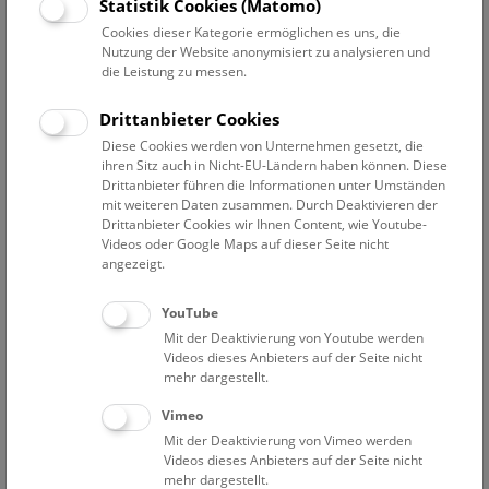
Datum auswählen
Statistik Cookies (Matomo)
Cookies dieser Kategorie ermöglichen es uns, die
Nutzung der Website anonymisiert zu analysieren und
Erweiterte Suche
die Leistung zu messen.
Filter zurücksetzen
Drittanbieter Cookies
Diese Cookies werden von Unternehmen gesetzt, die
1. August 2019
ihren Sitz auch in Nicht-EU-Ländern haben können. Diese
Drittanbieter führen die Informationen unter Umständen
mit weiteren Daten zusammen. Durch Deaktivieren der
Drittanbieter Cookies wir Ihnen Content, wie Youtube-
Bisher keine Ergebnisse. Dienstags ist das NHM Wien
Videos oder Google Maps auf dieser Seite nicht
in der Regel geschlossen. Ausnahmen finden sie
hier
.
angezeigt.
YouTube
Mit der Deaktivierung von Youtube werden
Videos dieses Anbieters auf der Seite nicht
mehr dargestellt.
Eine Nacht im Museum
Vimeo
Mit der Deaktivierung von Vimeo werden
Videos dieses Anbieters auf der Seite nicht
mehr dargestellt.