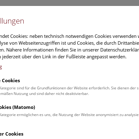
Newslet
llungen
Information
Veranstaltungs
ndet Cookies: neben technisch notwendigen Cookies verwenden w
yse von Webseitenzugriffen ist und Cookies, die durch Drittanbi
n. Nähere Informationen finden Sie in unserer Datenschutzerklär
schung
Führungen & Aktivitäten
Deck 50
 jederzeit über den Link in der Fußleiste angepasst werden.
g
 Cookies
ender
Kategorie sind für die Grundfunktionen der Website erforderlich. Sie dienen der 
äßen Nutzung und sind daher nicht deaktivierbar.
 Schulprogrammen finden Sie
ookies (Matomo)
Kategorie ermöglichen es uns, die Nutzung der Website anonymisiert zu analysie
Veranstaltung für
Angebot
er Cookies
Erwachsene (0)
Führungen & Show