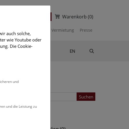
Warenkorb
(0)
ter
Ticketshop
kalender
Unterstützen
Vermietung
Presse
ir auch solche,
eter wie Youtube oder
ung. Die Cookie-
Suche
Shop & Literatur
EN
sicheren und
Suchen
ren und die Leistung zu
Standort
s (0)
NHM Wien (0)