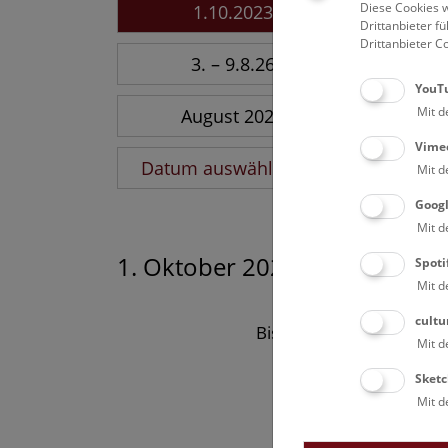
Diese Cookies w
1.10.2023
Drittanbieter 
Drittanbieter C
3. – 9.8.26
YouT
Mit d
August 2026
Vime
Datum auswählen
Mit d
Goog
Mit d
1. Oktober 2023
Spoti
Mit d
cultu
Bisher keine Ergebnisse
Mit d
Sketc
Mit d