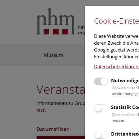
Cookie-Einste
Diese Website verwe
deren Zweck die Anal
Google gesetzt werde
Museum
Ausstellung
For
Einstellungen können
Datenschutzerklärun
Notwendige
Veranstaltungskal
Cookies dieser 
bestimmungsgem
Informationen zu Gruppen,- Kindergarten- und
Statistik C
hier
.
Cookies dieser 
messen.
Datumsfilter
Drittanbiet