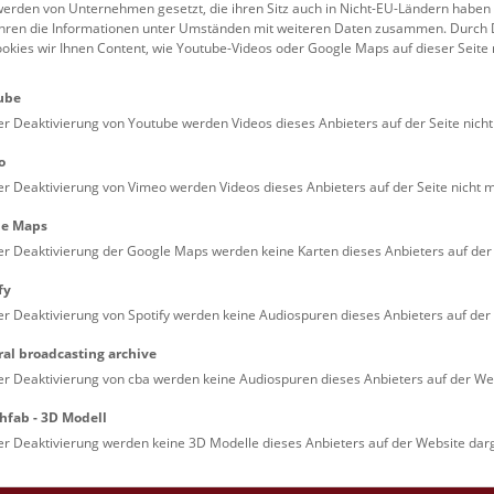
erden von Unternehmen gesetzt, die ihren Sitz auch in Nicht-EU-Ländern haben
führen die Informationen unter Umständen mit weiteren Daten zusammen. Durch 
Familien (0)
Kulinarik & Special
ookies wir Ihnen Content, wie Youtube-Videos oder Google Maps auf dieser Seite 
Jugendliche (0)
Mitmachen & Erleb
ube
Lehrpersonen (0)
Vorträge (0)
er Deaktivierung von Youtube werden Videos dieses Anbieters auf der Seite nicht
o
er Deaktivierung von Vimeo werden Videos dieses Anbieters auf der Seite nicht m
le Maps
er Deaktivierung der Google Maps werden keine Karten dieses Anbieters auf der 
fy
er Deaktivierung von Spotify werden keine Audiospuren dieses Anbieters auf der 
ral broadcasting archive
. Dienstags ist das NHM Wien in der Regel geschlossen. 
er Deaktivierung von cba werden keine Audiospuren dieses Anbieters auf der Web
hfab - 3D Modell
er Deaktivierung werden keine 3D Modelle dieses Anbieters auf der Website darg