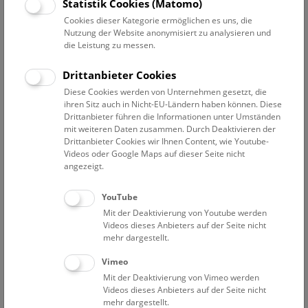
Datum auswählen
Statistik Cookies (Matomo)
Cookies dieser Kategorie ermöglichen es uns, die
Nutzung der Website anonymisiert zu analysieren und
Erweiterte Suche
die Leistung zu messen.
Filter zurücksetzen
Drittanbieter Cookies
Diese Cookies werden von Unternehmen gesetzt, die
12. Juni 2021
ihren Sitz auch in Nicht-EU-Ländern haben können. Diese
Drittanbieter führen die Informationen unter Umständen
mit weiteren Daten zusammen. Durch Deaktivieren der
Drittanbieter Cookies wir Ihnen Content, wie Youtube-
Bisher keine Ergebnisse. Dienstags ist das NHM Wien
Videos oder Google Maps auf dieser Seite nicht
in der Regel geschlossen. Ausnahmen finden sie
hier
.
angezeigt.
YouTube
Mit der Deaktivierung von Youtube werden
Videos dieses Anbieters auf der Seite nicht
mehr dargestellt.
Eine Nacht im Museum
Vimeo
Mit der Deaktivierung von Vimeo werden
Videos dieses Anbieters auf der Seite nicht
mehr dargestellt.