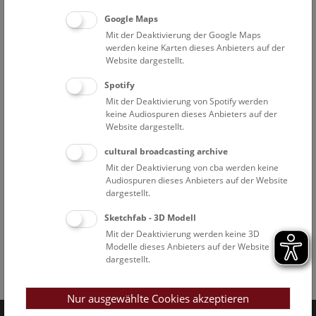
Google Maps
Mit der Deaktivierung der Google Maps
werden keine Karten dieses Anbieters auf der
Website dargestellt.
Spotify
Mit der Deaktivierung von Spotify werden
keine Audiospuren dieses Anbieters auf der
Website dargestellt.
cultural broadcasting archive
Mit der Deaktivierung von cba werden keine
Audiospuren dieses Anbieters auf der Website
dargestellt.
Sketchfab - 3D Modell
Mit der Deaktivierung werden keine 3D
Modelle dieses Anbieters auf der Website
dargestellt.
Facebook
Bluesky
Instagram
Youtube
LinkedIn
Google Art
Follow us on
Nur ausgewählte Cookies akzeptieren