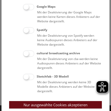
Google Maps
Mit der Deaktivierung der Google Maps
werden keine Karten dieses Anbieters auf der
Website dargestellt.
Spotify
Mit der Deaktivierung von Spotify werden
keine Audiospuren dieses Anbieters auf der
Website dargestellt.
cultural broadcasting archive
Mit der Deaktivierung von cba werden keine
Audiospuren dieses Anbieters auf der Website
dargestellt.
Sketchfab - 3D Modell
Mit der Deaktivierung werden keine 3D
Modelle dieses Anbieters auf der Website
dargestellt.
Facebook
Bluesky
Instagram
Youtube
LinkedIn
Google Art
Follow us on
Nur ausgewählte Cookies akzeptieren