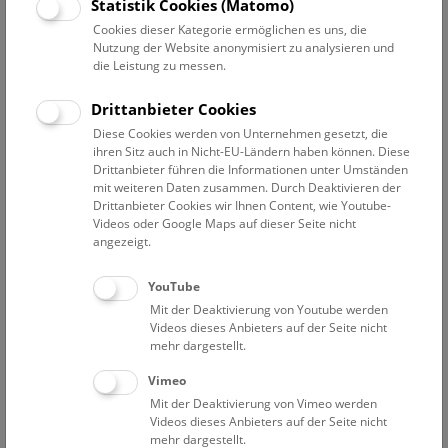
Datum auswählen
Statistik Cookies (Matomo)
Cookies dieser Kategorie ermöglichen es uns, die
Nutzung der Website anonymisiert zu analysieren und
Erweiterte Suche
die Leistung zu messen.
Filter zurücksetzen
Drittanbieter Cookies
Diese Cookies werden von Unternehmen gesetzt, die
14. Dezember 2019
ihren Sitz auch in Nicht-EU-Ländern haben können. Diese
Drittanbieter führen die Informationen unter Umständen
mit weiteren Daten zusammen. Durch Deaktivieren der
Drittanbieter Cookies wir Ihnen Content, wie Youtube-
Bisher keine Ergebnisse. Dienstags ist das NHM Wien
Videos oder Google Maps auf dieser Seite nicht
in der Regel geschlossen. Ausnahmen finden sie
hier
.
angezeigt.
YouTube
Mit der Deaktivierung von Youtube werden
Videos dieses Anbieters auf der Seite nicht
mehr dargestellt.
Eine Nacht im Museum
Vimeo
Mit der Deaktivierung von Vimeo werden
Videos dieses Anbieters auf der Seite nicht
mehr dargestellt.