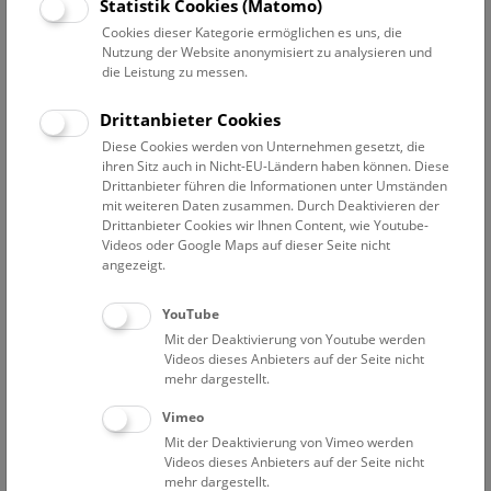
Datum auswählen
Statistik Cookies (Matomo)
Cookies dieser Kategorie ermöglichen es uns, die
Nutzung der Website anonymisiert zu analysieren und
Erweiterte Suche
die Leistung zu messen.
Filter zurücksetzen
Drittanbieter Cookies
Diese Cookies werden von Unternehmen gesetzt, die
1. April 2021
ihren Sitz auch in Nicht-EU-Ländern haben können. Diese
Drittanbieter führen die Informationen unter Umständen
mit weiteren Daten zusammen. Durch Deaktivieren der
Drittanbieter Cookies wir Ihnen Content, wie Youtube-
Bisher keine Ergebnisse. Dienstags ist das NHM Wien
Videos oder Google Maps auf dieser Seite nicht
in der Regel geschlossen. Ausnahmen finden sie
hier
.
angezeigt.
YouTube
Mit der Deaktivierung von Youtube werden
Videos dieses Anbieters auf der Seite nicht
mehr dargestellt.
Eine Nacht im Museum
Vimeo
Mit der Deaktivierung von Vimeo werden
Videos dieses Anbieters auf der Seite nicht
mehr dargestellt.