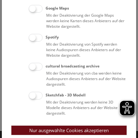
Google Maps
Mit der Deaktivierung der Google Maps
werden keine Karten dieses Anbieters auf der
Website dargestellt.
Spotify
Mit der Deaktivierung von Spotify werden
keine Audiospuren dieses Anbieters auf der
Website dargestellt.
cultural broadcasting archive
Mit der Deaktivierung von cba werden keine
Audiospuren dieses Anbieters auf der Website
dargestellt.
Sketchfab - 3D Modell
Mit der Deaktivierung werden keine 3D
Modelle dieses Anbieters auf der Website
dargestellt.
Facebook
Bluesky
Instagram
Youtube
LinkedIn
Google Art
Follow us on
Nur ausgewählte Cookies akzeptieren