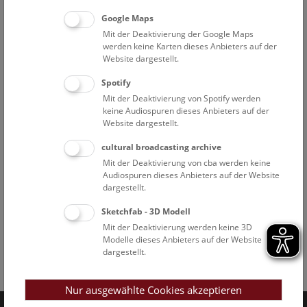
Google Maps
Mit der Deaktivierung der Google Maps
werden keine Karten dieses Anbieters auf der
Website dargestellt.
Spotify
Mit der Deaktivierung von Spotify werden
keine Audiospuren dieses Anbieters auf der
Website dargestellt.
cultural broadcasting archive
Mit der Deaktivierung von cba werden keine
Audiospuren dieses Anbieters auf der Website
dargestellt.
Sketchfab - 3D Modell
Mit der Deaktivierung werden keine 3D
Modelle dieses Anbieters auf der Website
dargestellt.
Facebook
Bluesky
Instagram
Youtube
LinkedIn
Google Art
Follow us on
Nur ausgewählte Cookies akzeptieren