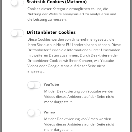
Datum auswählen
Statistik Cookies (Matomo)
Cookies dieser Kategorie ermöglichen es uns, die
Nutzung der Website anonymisiert zu analysieren und
Erweiterte Suche
die Leistung zu messen.
Filter zurücksetzen
Drittanbieter Cookies
Diese Cookies werden von Unternehmen gesetzt, die
23. August 2019
ihren Sitz auch in Nicht-EU-Ländern haben können. Diese
Drittanbieter führen die Informationen unter Umständen
mit weiteren Daten zusammen. Durch Deaktivieren der
Drittanbieter Cookies wir Ihnen Content, wie Youtube-
Bisher keine Ergebnisse. Dienstags ist das NHM Wien
Videos oder Google Maps auf dieser Seite nicht
in der Regel geschlossen. Ausnahmen finden sie
hier
.
angezeigt.
YouTube
Mit der Deaktivierung von Youtube werden
Videos dieses Anbieters auf der Seite nicht
mehr dargestellt.
Eine Nacht im Museum
Vimeo
Mit der Deaktivierung von Vimeo werden
Videos dieses Anbieters auf der Seite nicht
mehr dargestellt.