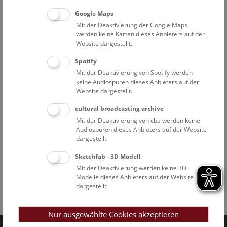
Google Maps
Mit der Deaktivierung der Google Maps
werden keine Karten dieses Anbieters auf der
Website dargestellt.
Spotify
Mit der Deaktivierung von Spotify werden
keine Audiospuren dieses Anbieters auf der
Website dargestellt.
cultural broadcasting archive
Mit der Deaktivierung von cba werden keine
Audiospuren dieses Anbieters auf der Website
dargestellt.
Sketchfab - 3D Modell
Mit der Deaktivierung werden keine 3D
Modelle dieses Anbieters auf der Website
dargestellt.
Facebook
Bluesky
Instagram
Youtube
LinkedIn
Google Art
Follow us on
Nur ausgewählte Cookies akzeptieren