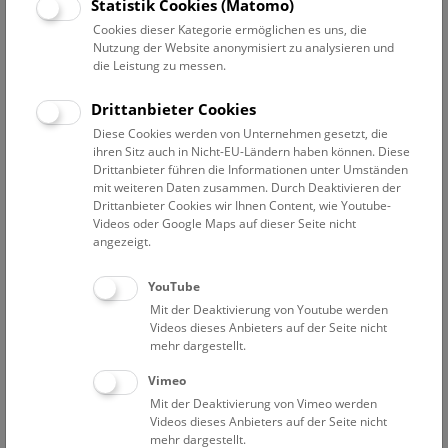
Datum auswählen
Statistik Cookies (Matomo)
Cookies dieser Kategorie ermöglichen es uns, die
Nutzung der Website anonymisiert zu analysieren und
Erweiterte Suche
die Leistung zu messen.
Filter zurücksetzen
Drittanbieter Cookies
Diese Cookies werden von Unternehmen gesetzt, die
1. März 2023
ihren Sitz auch in Nicht-EU-Ländern haben können. Diese
Drittanbieter führen die Informationen unter Umständen
mit weiteren Daten zusammen. Durch Deaktivieren der
Drittanbieter Cookies wir Ihnen Content, wie Youtube-
Bisher keine Ergebnisse. Dienstags ist das NHM Wien
Videos oder Google Maps auf dieser Seite nicht
in der Regel geschlossen. Ausnahmen finden sie
hier
.
angezeigt.
YouTube
Mit der Deaktivierung von Youtube werden
Videos dieses Anbieters auf der Seite nicht
mehr dargestellt.
Eine Nacht im Museum
Vimeo
Mit der Deaktivierung von Vimeo werden
Videos dieses Anbieters auf der Seite nicht
mehr dargestellt.