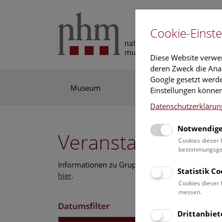
Cookie-Einste
Diese Website verwe
deren Zweck die Anal
Google gesetzt werde
Museum
Ausstellung
For
Einstellungen können
Datenschutzerklärun
Notwendige
Veranstaltungskal
Cookies dieser 
bestimmungsgem
Informationen zu Gruppen,- Kindergarten- und
Statistik C
hier
.
Cookies dieser 
messen.
Datumsfilter
Drittanbiet