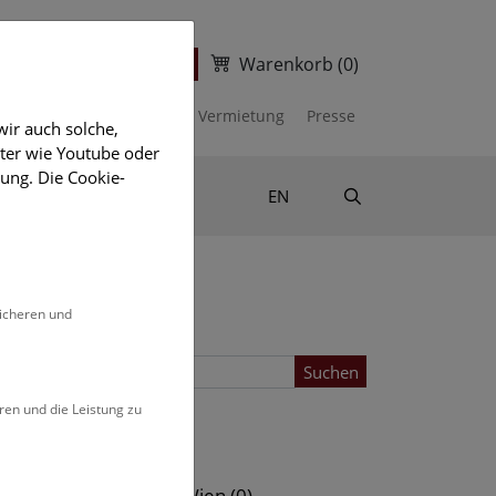
Warenkorb
(0)
ter
Ticketshop
kalender
Unterstützen
Vermietung
Presse
ir auch solche,
eter wie Youtube oder
ung. Die Cookie-
Suche
Shop & Literatur
EN
sicheren und
Suchen
ren und die Leistung zu
Standort
s (0)
NHM Wien (0)