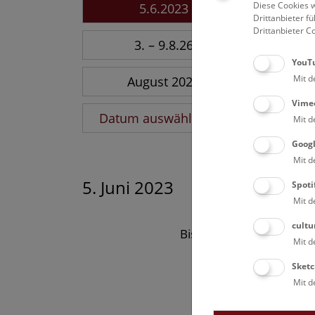
Diese Cookies w
5.6.2023
Drittanbieter 
Drittanbieter C
3. – 9.8.26
YouT
Mit d
August 2026
Vime
Datum auswählen
Mit d
Goog
Mit d
5. Juni 2023
Spoti
Mit d
cultu
Bisher keine Ergebnisse
Mit d
Sketc
Mit d