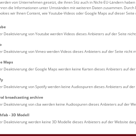
erden von Unternehmen gesetzt, die ihren Sitz auch in Nicht-EU-Ländern haben
führen die Informationen unter Umständen mit weiteren Daten zusammen. Durch 
Familien (0)
Kulinarik & Special
ookies wir Ihnen Content, wie Youtube-Videos oder Google Maps auf dieser Seite 
Jugendliche (0)
Mitmachen & Erleb
ube
Lehrpersonen (0)
Vorträge (0)
er Deaktivierung von Youtube werden Videos dieses Anbieters auf der Seite nicht
o
er Deaktivierung von Vimeo werden Videos dieses Anbieters auf der Seite nicht m
le Maps
er Deaktivierung der Google Maps werden keine Karten dieses Anbieters auf der 
fy
er Deaktivierung von Spotify werden keine Audiospuren dieses Anbieters auf der 
ral broadcasting archive
. Dienstags ist das NHM Wien in der Regel geschlossen. 
er Deaktivierung von cba werden keine Audiospuren dieses Anbieters auf der Web
hfab - 3D Modell
er Deaktivierung werden keine 3D Modelle dieses Anbieters auf der Website darg