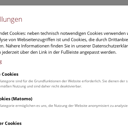
Newslet
llungen
Information
Veranstaltungs
ndet Cookies: neben technisch notwendigen Cookies verwenden w
yse von Webseitenzugriffen ist und Cookies, die durch Drittanbi
n. Nähere Informationen finden Sie in unserer Datenschutzerklär
schung
Führungen & Aktivitäten
Deck 50
 jederzeit über den Link in der Fußleiste angepasst werden.
g
 Cookies
ender
Kategorie sind für die Grundfunktionen der Website erforderlich. Sie dienen der 
äßen Nutzung und sind daher nicht deaktivierbar.
 Schulprogrammen finden Sie
ookies (Matomo)
Kategorie ermöglichen es uns, die Nutzung der Website anonymisiert zu analysie
Veranstaltung für
Angebot
er Cookies
Erwachsene (0)
Führungen & Show