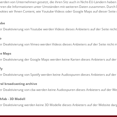
erden von Unternehmen gesetzt, die ihren Sitz auch in Nicht-EU-Ländern haben
führen die Informationen unter Umständen mit weiteren Daten zusammen. Durch 
Familien (0)
Kulinarik & Special
ookies wir Ihnen Content, wie Youtube-Videos oder Google Maps auf dieser Seite 
Jugendliche (0)
Mitmachen & Erleb
ube
Lehrpersonen (0)
Vorträge (0)
er Deaktivierung von Youtube werden Videos dieses Anbieters auf der Seite nicht
o
er Deaktivierung von Vimeo werden Videos dieses Anbieters auf der Seite nicht m
le Maps
er Deaktivierung der Google Maps werden keine Karten dieses Anbieters auf der 
fy
er Deaktivierung von Spotify werden keine Audiospuren dieses Anbieters auf der 
ral broadcasting archive
. Dienstags ist das NHM Wien in der Regel geschlossen. 
er Deaktivierung von cba werden keine Audiospuren dieses Anbieters auf der Web
hfab - 3D Modell
er Deaktivierung werden keine 3D Modelle dieses Anbieters auf der Website darg