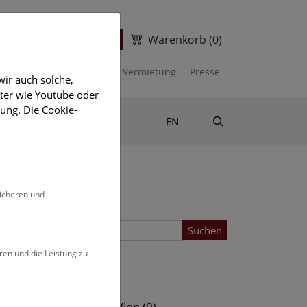
Warenkorb
(0)
ter
Ticketshop
kalender
Unterstützen
Vermietung
Presse
ir auch solche,
eter wie Youtube oder
ung. Die Cookie-
Suche
Shop & Literatur
EN
sicheren und
Suchen
ren und die Leistung zu
Standort
s (0)
NHM Wien (0)