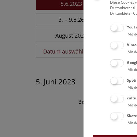
Diese Cookies w
5.6.2023
Drittanbieter 
Drittanbieter C
3. – 9.8.26
YouT
Mit d
August 2026
Vime
Datum auswählen
Mit d
Goog
Mit d
5. Juni 2023
Spoti
Mit d
cultu
Bisher keine Ergebnisse
Mit d
Sketc
Mit d