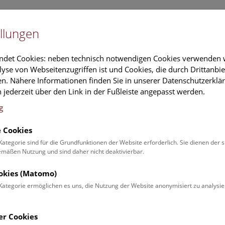
Newslet
llungen
Information
Veranstaltungs
ndet Cookies: neben technisch notwendigen Cookies verwenden w
yse von Webseitenzugriffen ist und Cookies, die durch Drittanbi
n. Nähere Informationen finden Sie in unserer Datenschutzerklär
schung
Führungen & Aktivitäten
Deck 50
 jederzeit über den Link in der Fußleiste angepasst werden.
g
 Cookies
ender
Kategorie sind für die Grundfunktionen der Website erforderlich. Sie dienen der 
äßen Nutzung und sind daher nicht deaktivierbar.
 Schulprogrammen finden Sie
ookies (Matomo)
Kategorie ermöglichen es uns, die Nutzung der Website anonymisiert zu analysie
Veranstaltung für
Angebot
er Cookies
Erwachsene (0)
Führungen & Show