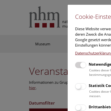
Cookie-Einste
Diese Website verwe
deren Zweck die Anal
Google gesetzt werde
Museum
Ausstellung
For
Einstellungen können
Datenschutzerklärun
Notwendige
Veranstaltungskal
Cookies dieser 
bestimmungsgem
Informationen zu Gruppen,- Kindergarten- und
Statistik C
hier
.
Cookies dieser 
messen.
Datumsfilter
Drittanbiet