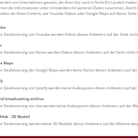
erden von Unternehmen gesetzt, die ihren Sitz auch in Nicht-EU-Ländern haben
führen die Informationen unter Umständen mit weiteren Daten zusammen. Durch 
Familien (0)
Kulinarik & Special
ookies wir Ihnen Content, wie Youtube-Videos oder Google Maps auf dieser Seite 
Jugendliche (0)
Mitmachen & Erleb
ube
Lehrpersonen (0)
Vorträge (0)
er Deaktivierung von Youtube werden Videos dieses Anbieters auf der Seite nicht
o
er Deaktivierung von Vimeo werden Videos dieses Anbieters auf der Seite nicht m
le Maps
er Deaktivierung der Google Maps werden keine Karten dieses Anbieters auf der 
fy
er Deaktivierung von Spotify werden keine Audiospuren dieses Anbieters auf der 
ral broadcasting archive
. Dienstags ist das NHM Wien in der Regel geschlossen. 
er Deaktivierung von cba werden keine Audiospuren dieses Anbieters auf der Web
hfab - 3D Modell
er Deaktivierung werden keine 3D Modelle dieses Anbieters auf der Website darg