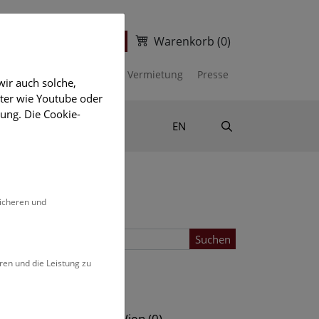
Warenkorb
(0)
ter
Ticketshop
kalender
Unterstützen
Vermietung
Presse
ir auch solche,
eter wie Youtube oder
ung. Die Cookie-
Suche
Shop & Literatur
EN
sicheren und
Suchen
ren und die Leistung zu
Standort
s (0)
NHM Wien (0)