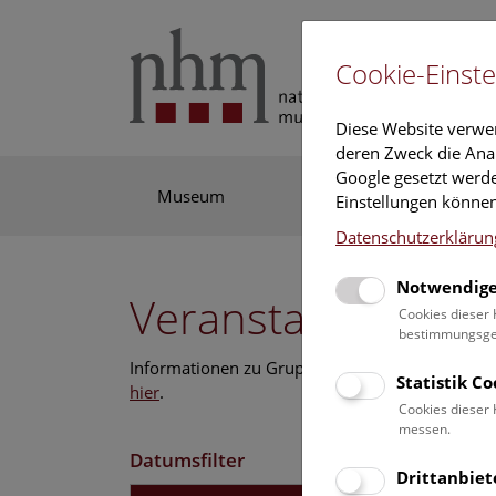
Cookie-Einste
Diese Website verwe
deren Zweck die Anal
Google gesetzt werde
Museum
Ausstellung
For
Einstellungen können
Datenschutzerklärun
Notwendige
Veranstaltungskal
Cookies dieser 
bestimmungsgem
Informationen zu Gruppen,- Kindergarten- und
Statistik C
hier
.
Cookies dieser 
messen.
Datumsfilter
Drittanbiet