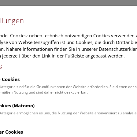
Newslet
llungen
Information
Veranstaltungs
ndet Cookies: neben technisch notwendigen Cookies verwenden w
yse von Webseitenzugriffen ist und Cookies, die durch Drittanbi
n. Nähere Informationen finden Sie in unserer Datenschutzerklär
schung
Führungen & Aktivitäten
Deck 50
 jederzeit über den Link in der Fußleiste angepasst werden.
g
 Cookies
ender
Kategorie sind für die Grundfunktionen der Website erforderlich. Sie dienen der 
äßen Nutzung und sind daher nicht deaktivierbar.
 Schulprogrammen finden Sie
ookies (Matomo)
Kategorie ermöglichen es uns, die Nutzung der Website anonymisiert zu analysie
Veranstaltung für
Angebot
er Cookies
Erwachsene (0)
Führungen & Show