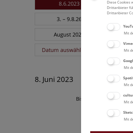
Diese Cookies w
8.6.2023
Drittanbieter 
Drittanbieter C
3. – 9.8.26
YouT
Mit d
August 2026
Vime
Datum auswählen
Mit d
Goog
Mit d
8. Juni 2023
Spoti
Mit d
cultu
Bisher keine Ergebnisse
Mit d
Sketc
Mit d