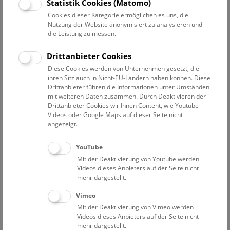
Datum auswählen
Statistik Cookies (Matomo)
Cookies dieser Kategorie ermöglichen es uns, die
Nutzung der Website anonymisiert zu analysieren und
Erweiterte Suche
die Leistung zu messen.
Filter zurücksetzen
Drittanbieter Cookies
Diese Cookies werden von Unternehmen gesetzt, die
24. März 2023
ihren Sitz auch in Nicht-EU-Ländern haben können. Diese
Drittanbieter führen die Informationen unter Umständen
mit weiteren Daten zusammen. Durch Deaktivieren der
Drittanbieter Cookies wir Ihnen Content, wie Youtube-
Bisher keine Ergebnisse. Dienstags ist das NHM Wien
Videos oder Google Maps auf dieser Seite nicht
in der Regel geschlossen. Ausnahmen finden sie
hier
.
angezeigt.
YouTube
Mit der Deaktivierung von Youtube werden
Videos dieses Anbieters auf der Seite nicht
mehr dargestellt.
Eine Nacht im Museum
Vimeo
Mit der Deaktivierung von Vimeo werden
Videos dieses Anbieters auf der Seite nicht
mehr dargestellt.