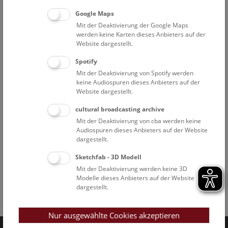
Google Maps
Mit der Deaktivierung der Google Maps
werden keine Karten dieses Anbieters auf der
Website dargestellt.
Spotify
Mit der Deaktivierung von Spotify werden
keine Audiospuren dieses Anbieters auf der
Website dargestellt.
cultural broadcasting archive
Mit der Deaktivierung von cba werden keine
Audiospuren dieses Anbieters auf der Website
dargestellt.
Sketchfab - 3D Modell
Mit der Deaktivierung werden keine 3D
Modelle dieses Anbieters auf der Website
dargestellt.
Facebook
Bluesky
Instagram
Youtube
LinkedIn
Google Art
Follow us on
Nur ausgewählte Cookies akzeptieren