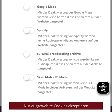
Google Maps
Mit der Deaktivierung der Google Maps
werden keine Karten dieses Anbieters auf der
Website dargestellt.
Spotify
Mit der Deaktivierung von Spotify werden
keine Audiospuren dieses Anbieters auf der
Website dargestellt.
cultural broadcasting archive
Mit der Deaktivierung von cba werden keine
Audiospuren dieses Anbieters auf der Website
dargestellt.
Sketchfab - 3D Modell
Mit der Deaktivierung werden keine 3D
Modelle dieses Anbieters auf der Website
dargestellt.
Facebook
Bluesky
Instagram
Youtube
LinkedIn
Google Art
Follow us on
Nur ausgewählte Cookies akzeptieren