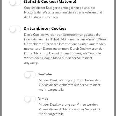
Datum auswählen
Statistik Cookies (Matomo)
Cookies dieser Kategorie ermöglichen es uns, die
Nutzung der Website anonymisiert zu analysieren und
Erweiterte Suche
die Leistung zu messen.
Filter zurücksetzen
Drittanbieter Cookies
Diese Cookies werden von Unternehmen gesetzt, die
22. März 2023
ihren Sitz auch in Nicht-EU-Ländern haben können. Diese
Drittanbieter führen die Informationen unter Umständen
mit weiteren Daten zusammen. Durch Deaktivieren der
Drittanbieter Cookies wir Ihnen Content, wie Youtube-
Bisher keine Ergebnisse. Dienstags ist das NHM Wien
Videos oder Google Maps auf dieser Seite nicht
in der Regel geschlossen. Ausnahmen finden sie
hier
.
angezeigt.
YouTube
Mit der Deaktivierung von Youtube werden
Videos dieses Anbieters auf der Seite nicht
mehr dargestellt.
Eine Nacht im Museum
Vimeo
Mit der Deaktivierung von Vimeo werden
Videos dieses Anbieters auf der Seite nicht
mehr dargestellt.