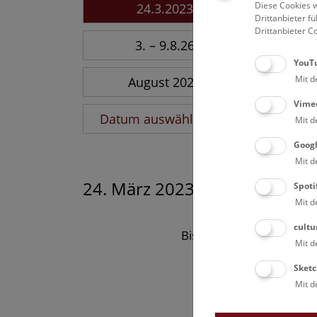
Diese Cookies w
24.3.2023
Drittanbieter 
Drittanbieter C
3. – 9.8.26
YouT
Mit d
August 2026
Vime
Datum auswählen
Mit d
Goog
Mit d
24. März 2023
Spoti
Mit d
cultu
Bisher keine Ergebnisse
Mit d
Sketc
Mit d