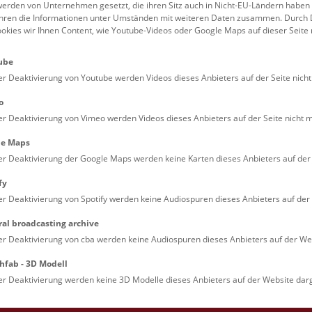
erden von Unternehmen gesetzt, die ihren Sitz auch in Nicht-EU-Ländern haben
führen die Informationen unter Umständen mit weiteren Daten zusammen. Durch 
Familien (0)
Kulinarik & Special
ookies wir Ihnen Content, wie Youtube-Videos oder Google Maps auf dieser Seite 
Jugendliche (0)
Mitmachen & Erleb
ube
Lehrpersonen (0)
Vorträge (0)
er Deaktivierung von Youtube werden Videos dieses Anbieters auf der Seite nicht
o
er Deaktivierung von Vimeo werden Videos dieses Anbieters auf der Seite nicht m
le Maps
er Deaktivierung der Google Maps werden keine Karten dieses Anbieters auf der 
fy
er Deaktivierung von Spotify werden keine Audiospuren dieses Anbieters auf der 
ral broadcasting archive
. Dienstags ist das NHM Wien in der Regel geschlossen. 
er Deaktivierung von cba werden keine Audiospuren dieses Anbieters auf der Web
hfab - 3D Modell
er Deaktivierung werden keine 3D Modelle dieses Anbieters auf der Website darg