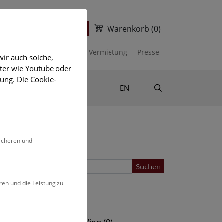
Warenkorb
(0)
ter
Ticketshop
kalender
Unterstützen
Vermietung
Presse
ir auch solche,
eter wie Youtube oder
ung. Die Cookie-
Suche
Shop & Literatur
EN
sicheren und
Suchen
ren und die Leistung zu
Standort
s (0)
NHM Wien (0)