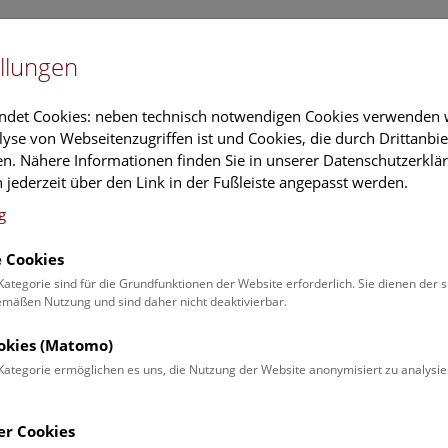
Newslet
llungen
Information
Veranstaltungs
ndet Cookies: neben technisch notwendigen Cookies verwenden w
yse von Webseitenzugriffen ist und Cookies, die durch Drittanbi
n. Nähere Informationen finden Sie in unserer Datenschutzerklär
schung
Führungen & Aktivitäten
Deck 50
 jederzeit über den Link in der Fußleiste angepasst werden.
g
 Cookies
ender
Kategorie sind für die Grundfunktionen der Website erforderlich. Sie dienen der 
äßen Nutzung und sind daher nicht deaktivierbar.
 Schulprogrammen finden Sie
ookies (Matomo)
Kategorie ermöglichen es uns, die Nutzung der Website anonymisiert zu analysie
Veranstaltung für
Angebot
er Cookies
Erwachsene (0)
Führungen & Show