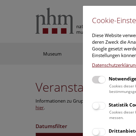
Cookie-Einste
Diese Website verwe
deren Zweck die Anal
Google gesetzt werde
Museum
Ausstellung
For
Einstellungen können
Datenschutzerklärun
Notwendige
Veranstaltungskal
Cookies dieser 
bestimmungsgem
Informationen zu Gruppen,- Kindergarten- und
Statistik C
hier
.
Cookies dieser 
messen.
Datumsfilter
Drittanbiet