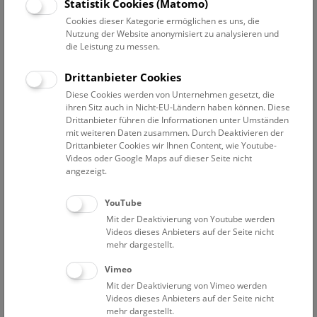
Datum auswählen
Statistik Cookies (Matomo)
Cookies dieser Kategorie ermöglichen es uns, die
Nutzung der Website anonymisiert zu analysieren und
Erweiterte Suche
die Leistung zu messen.
Filter zurücksetzen
Drittanbieter Cookies
Diese Cookies werden von Unternehmen gesetzt, die
4. Oktober 2024
ihren Sitz auch in Nicht-EU-Ländern haben können. Diese
Drittanbieter führen die Informationen unter Umständen
mit weiteren Daten zusammen. Durch Deaktivieren der
Drittanbieter Cookies wir Ihnen Content, wie Youtube-
Bisher keine Ergebnisse. Dienstags ist das NHM Wien
Videos oder Google Maps auf dieser Seite nicht
in der Regel geschlossen. Ausnahmen finden sie
hier
.
angezeigt.
YouTube
Mit der Deaktivierung von Youtube werden
Videos dieses Anbieters auf der Seite nicht
mehr dargestellt.
Eine Nacht im Museum
Vimeo
Mit der Deaktivierung von Vimeo werden
Videos dieses Anbieters auf der Seite nicht
mehr dargestellt.