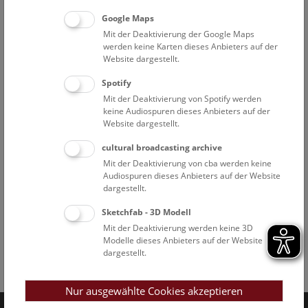
Google Maps
Mit der Deaktivierung der Google Maps
werden keine Karten dieses Anbieters auf der
Website dargestellt.
Spotify
Mit der Deaktivierung von Spotify werden
keine Audiospuren dieses Anbieters auf der
Website dargestellt.
cultural broadcasting archive
Mit der Deaktivierung von cba werden keine
Audiospuren dieses Anbieters auf der Website
dargestellt.
Sketchfab - 3D Modell
Mit der Deaktivierung werden keine 3D
Modelle dieses Anbieters auf der Website
dargestellt.
Facebook
Bluesky
Instagram
Youtube
LinkedIn
Google Art
Follow us on
Nur ausgewählte Cookies akzeptieren