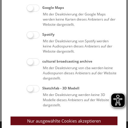
Google Maps
Mit der Deaktivierung der Google Maps
werden keine Karten dieses Anbieters auf der
Website dargestellt.
Spotify
Mit der Deaktivierung von Spotify werden
keine Audiospuren dieses Anbieters auf der
Website dargestellt.
cultural broadcasting archive
Mit der Deaktivierung von cba werden keine
Audiospuren dieses Anbieters auf der Website
dargestellt.
Sketchfab - 3D Modell
Mit der Deaktivierung werden keine 3D
Modelle dieses Anbieters auf der Website
dargestellt.
Facebook
Bluesky
Instagram
Youtube
LinkedIn
Google Art
Follow us on
Nur ausgewählte Cookies akzeptieren