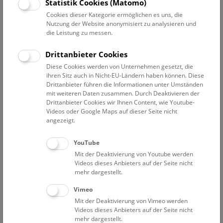
Datum auswählen
Statistik Cookies (Matomo)
Cookies dieser Kategorie ermöglichen es uns, die
Nutzung der Website anonymisiert zu analysieren und
Erweiterte Suche
die Leistung zu messen.
Filter zurücksetzen
Drittanbieter Cookies
Diese Cookies werden von Unternehmen gesetzt, die
27. August 2019
ihren Sitz auch in Nicht-EU-Ländern haben können. Diese
Drittanbieter führen die Informationen unter Umständen
mit weiteren Daten zusammen. Durch Deaktivieren der
Drittanbieter Cookies wir Ihnen Content, wie Youtube-
Bisher keine Ergebnisse. Dienstags ist das NHM Wien
Videos oder Google Maps auf dieser Seite nicht
in der Regel geschlossen. Ausnahmen finden sie
hier
.
angezeigt.
YouTube
Mit der Deaktivierung von Youtube werden
Videos dieses Anbieters auf der Seite nicht
mehr dargestellt.
Eine Nacht im Museum
Vimeo
Mit der Deaktivierung von Vimeo werden
Videos dieses Anbieters auf der Seite nicht
mehr dargestellt.