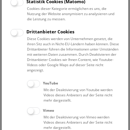
Datum auswählen
Statistik Cookies (Matomo)
Cookies dieser Kategorie ermöglichen es uns, die
Nutzung der Website anonymisiert zu analysieren und
Erweiterte Suche
die Leistung zu messen.
Filter zurücksetzen
Drittanbieter Cookies
Diese Cookies werden von Unternehmen gesetzt, die
26. August 2019
ihren Sitz auch in Nicht-EU-Ländern haben können. Diese
Drittanbieter führen die Informationen unter Umständen
mit weiteren Daten zusammen. Durch Deaktivieren der
Drittanbieter Cookies wir Ihnen Content, wie Youtube-
Bisher keine Ergebnisse. Dienstags ist das NHM Wien
Videos oder Google Maps auf dieser Seite nicht
in der Regel geschlossen. Ausnahmen finden sie
hier
.
angezeigt.
YouTube
Mit der Deaktivierung von Youtube werden
Videos dieses Anbieters auf der Seite nicht
mehr dargestellt.
Eine Nacht im Museum
Vimeo
Mit der Deaktivierung von Vimeo werden
Videos dieses Anbieters auf der Seite nicht
mehr dargestellt.