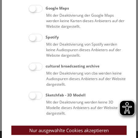
Google Maps
Mit der Deaktivierung der Google Maps
werden keine Karten dieses Anbieters auf der
Website dargestellt.
Spotify
Mit der Deaktivierung von Spotify werden
keine Audiospuren dieses Anbieters auf der
Website dargestellt.
cultural broadcasting archive
Mit der Deaktivierung von cba werden keine
Audiospuren dieses Anbieters auf der Website
dargestellt.
Sketchfab - 3D Modell
Mit der Deaktivierung werden keine 3D
Modelle dieses Anbieters auf der Website
dargestellt.
Facebook
Bluesky
Instagram
Youtube
LinkedIn
Google Art
Follow us on
Nur ausgewählte Cookies akzeptieren