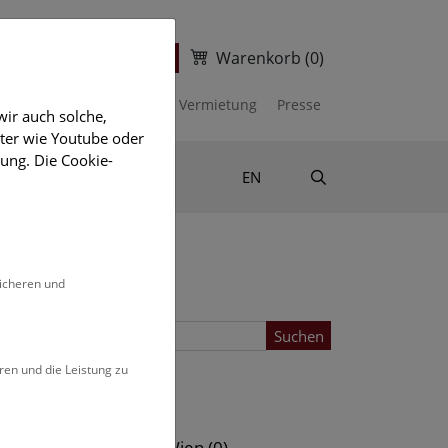
Warenkorb
(0)
ter
Ticketshop
kalender
Unterstützen
Vermietung
Presse
ir auch solche,
eter wie Youtube oder
ung. Die Cookie-
Suche
Shop & Literatur
EN
sicheren und
Suchen
ren und die Leistung zu
Standort
s (0)
NHM Wien (0)