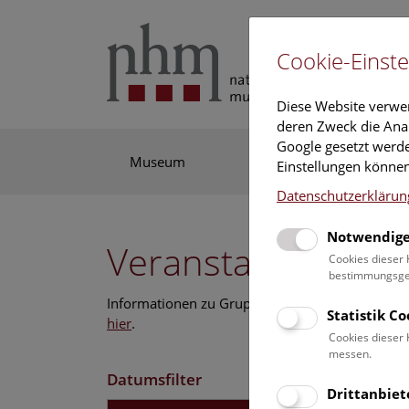
Cookie-Einste
Diese Website verwe
deren Zweck die Anal
Google gesetzt werde
Museum
Ausstellung
For
Einstellungen können
Datenschutzerklärun
Notwendige
Veranstaltungskal
Cookies dieser 
bestimmungsgem
Informationen zu Gruppen,- Kindergarten- und
Statistik C
hier
.
Cookies dieser 
messen.
Datumsfilter
Drittanbiet