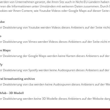
erden von Unternehmen gesetzt, die ihren Sitz auch in Nicht-EU-Ländern haben
führen die Informationen unter Umständen mit weiteren Daten zusammen. Durch 
Familien (0)
Kulinarik & Special
ookies wir Ihnen Content, wie Youtube-Videos oder Google Maps auf dieser Seite 
Jugendliche (0)
Mitmachen & Erleb
ube
Lehrpersonen (0)
Vorträge (0)
er Deaktivierung von Youtube werden Videos dieses Anbieters auf der Seite nicht
o
er Deaktivierung von Vimeo werden Videos dieses Anbieters auf der Seite nicht m
le Maps
er Deaktivierung der Google Maps werden keine Karten dieses Anbieters auf der 
fy
er Deaktivierung von Spotify werden keine Audiospuren dieses Anbieters auf der 
ral broadcasting archive
. Dienstags ist das NHM Wien in der Regel geschlossen. 
er Deaktivierung von cba werden keine Audiospuren dieses Anbieters auf der Web
hfab - 3D Modell
er Deaktivierung werden keine 3D Modelle dieses Anbieters auf der Website darg