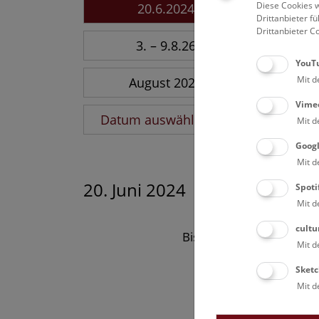
Diese Cookies w
20.6.2024
Drittanbieter 
Drittanbieter C
3. – 9.8.26
YouT
Mit d
August 2026
Vime
Datum auswählen
Mit d
Goog
Mit d
20. Juni 2024
Spoti
Mit d
cultu
Bisher keine Ergebnisse
Mit d
Sketc
Mit d