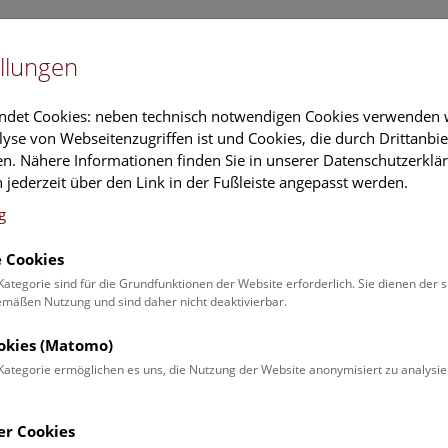
Newslet
llungen
Information
Veranstaltungs
ndet Cookies: neben technisch notwendigen Cookies verwenden w
yse von Webseitenzugriffen ist und Cookies, die durch Drittanbi
n. Nähere Informationen finden Sie in unserer Datenschutzerklär
schung
Führungen & Aktivitäten
Deck 50
 jederzeit über den Link in der Fußleiste angepasst werden.
g
 Cookies
ender
Kategorie sind für die Grundfunktionen der Website erforderlich. Sie dienen der 
äßen Nutzung und sind daher nicht deaktivierbar.
 Schulprogrammen finden Sie
ookies (Matomo)
Kategorie ermöglichen es uns, die Nutzung der Website anonymisiert zu analysie
Veranstaltung für
Angebot
er Cookies
Erwachsene (0)
Führungen & Show