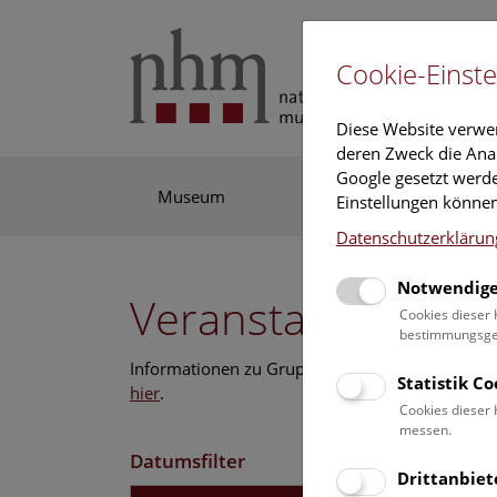
Cookie-Einste
Diese Website verwe
deren Zweck die Anal
Google gesetzt werde
Museum
Ausstellung
For
Einstellungen können
Datenschutzerklärun
Notwendige
Veranstaltungskal
Cookies dieser 
bestimmungsgem
Informationen zu Gruppen,- Kindergarten- und
Statistik C
hier
.
Cookies dieser 
messen.
Datumsfilter
Drittanbiet