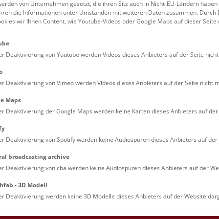
erden von Unternehmen gesetzt, die ihren Sitz auch in Nicht-EU-Ländern haben
führen die Informationen unter Umständen mit weiteren Daten zusammen. Durch 
Familien (0)
Kulinarik & Special
ookies wir Ihnen Content, wie Youtube-Videos oder Google Maps auf dieser Seite 
Jugendliche (0)
Mitmachen & Erleb
ube
Lehrpersonen (0)
Vorträge (0)
er Deaktivierung von Youtube werden Videos dieses Anbieters auf der Seite nicht
o
er Deaktivierung von Vimeo werden Videos dieses Anbieters auf der Seite nicht m
le Maps
er Deaktivierung der Google Maps werden keine Karten dieses Anbieters auf der 
fy
er Deaktivierung von Spotify werden keine Audiospuren dieses Anbieters auf der 
ral broadcasting archive
. Dienstags ist das NHM Wien in der Regel geschlossen. 
er Deaktivierung von cba werden keine Audiospuren dieses Anbieters auf der Web
hfab - 3D Modell
er Deaktivierung werden keine 3D Modelle dieses Anbieters auf der Website darg