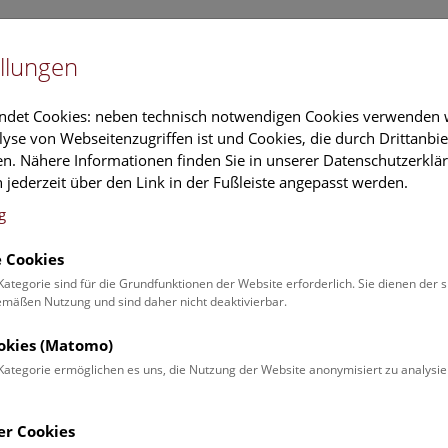
Newslet
llungen
Information
Veranstaltungs
ndet Cookies: neben technisch notwendigen Cookies verwenden w
yse von Webseitenzugriffen ist und Cookies, die durch Drittanbi
n. Nähere Informationen finden Sie in unserer Datenschutzerklär
schung
Führungen & Aktivitäten
Deck 50
 jederzeit über den Link in der Fußleiste angepasst werden.
g
 Cookies
ender
Kategorie sind für die Grundfunktionen der Website erforderlich. Sie dienen der 
äßen Nutzung und sind daher nicht deaktivierbar.
 Schulprogrammen finden Sie
ookies (Matomo)
Kategorie ermöglichen es uns, die Nutzung der Website anonymisiert zu analysie
Veranstaltung für
Angebot
er Cookies
Erwachsene (0)
Führungen & Show