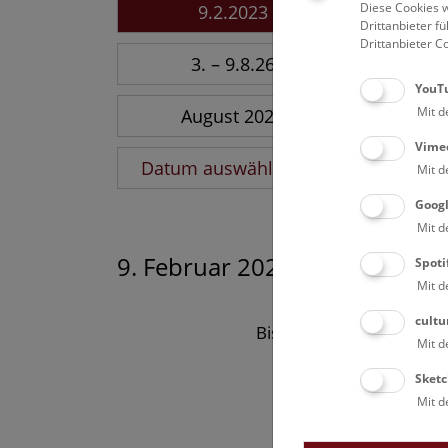
Diese Cookies w
9.2.2023
Drittanbieter 
Drittanbieter C
3. – 9.8.26
YouT
Mit d
August 2026
Vime
Datum auswählen
Mit d
Goog
Mit d
9. Februar 2023
Spoti
Mit d
cultu
Bisher keine Ergebnisse
Mit d
Sketc
Mit d