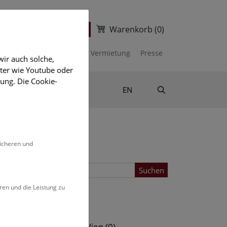
Warenkorb
(0)
ter
Ticketshop
kalender
Unterstützen
Vermietung
Presse
ir auch solche,
eter wie Youtube oder
ung. Die Cookie-
Suche
Shop & Literatur
EN
sicheren und
Suchen
ren und die Leistung zu
Standort
s (0)
NHM Wien (0)