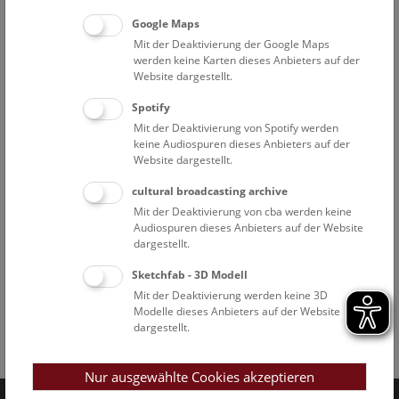
Google Maps
Mit der Deaktivierung der Google Maps
werden keine Karten dieses Anbieters auf der
Website dargestellt.
Spotify
Mit der Deaktivierung von Spotify werden
keine Audiospuren dieses Anbieters auf der
Website dargestellt.
cultural broadcasting archive
Mit der Deaktivierung von cba werden keine
Audiospuren dieses Anbieters auf der Website
dargestellt.
Sketchfab - 3D Modell
Mit der Deaktivierung werden keine 3D
Modelle dieses Anbieters auf der Website
dargestellt.
Facebook
Bluesky
Instagram
Youtube
LinkedIn
Google Art
Follow us on
Nur ausgewählte Cookies akzeptieren