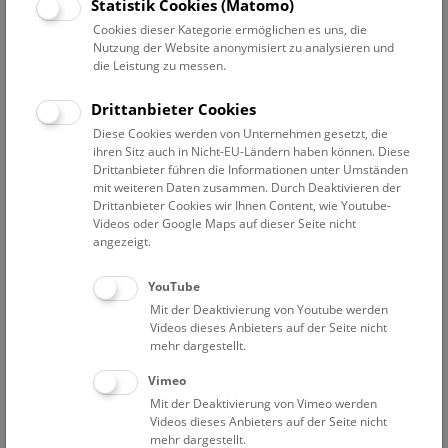
Datum auswählen
Statistik Cookies (Matomo)
Cookies dieser Kategorie ermöglichen es uns, die
Nutzung der Website anonymisiert zu analysieren und
Erweiterte Suche
die Leistung zu messen.
Filter zurücksetzen
Drittanbieter Cookies
Diese Cookies werden von Unternehmen gesetzt, die
23. Juli 2024
ihren Sitz auch in Nicht-EU-Ländern haben können. Diese
Drittanbieter führen die Informationen unter Umständen
mit weiteren Daten zusammen. Durch Deaktivieren der
Drittanbieter Cookies wir Ihnen Content, wie Youtube-
Bisher keine Ergebnisse. Dienstags ist das NHM Wien
Videos oder Google Maps auf dieser Seite nicht
in der Regel geschlossen. Ausnahmen finden sie
hier
.
angezeigt.
YouTube
Mit der Deaktivierung von Youtube werden
Videos dieses Anbieters auf der Seite nicht
mehr dargestellt.
Eine Nacht im Museum
Vimeo
Mit der Deaktivierung von Vimeo werden
Videos dieses Anbieters auf der Seite nicht
mehr dargestellt.