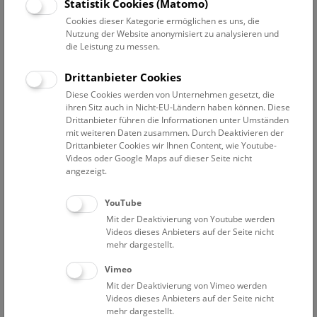
Datum auswählen
Statistik Cookies (Matomo)
Cookies dieser Kategorie ermöglichen es uns, die
Nutzung der Website anonymisiert zu analysieren und
Erweiterte Suche
die Leistung zu messen.
Filter zurücksetzen
Drittanbieter Cookies
Diese Cookies werden von Unternehmen gesetzt, die
25. Januar 2022
ihren Sitz auch in Nicht-EU-Ländern haben können. Diese
Drittanbieter führen die Informationen unter Umständen
mit weiteren Daten zusammen. Durch Deaktivieren der
Drittanbieter Cookies wir Ihnen Content, wie Youtube-
Bisher keine Ergebnisse. Dienstags ist das NHM Wien
Videos oder Google Maps auf dieser Seite nicht
in der Regel geschlossen. Ausnahmen finden sie
hier
.
angezeigt.
YouTube
Mit der Deaktivierung von Youtube werden
Videos dieses Anbieters auf der Seite nicht
mehr dargestellt.
Eine Nacht im Museum
Vimeo
Mit der Deaktivierung von Vimeo werden
Videos dieses Anbieters auf der Seite nicht
mehr dargestellt.