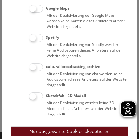
Google Maps
Mit der Deaktivierung der Google Maps
werden keine Karten dieses Anbieters auf der
Website dargestellt.
Spotify
Mit der Deaktivierung von Spotify werden
keine Audiospuren dieses Anbieters auf der
Website dargestellt.
cultural broadcasting archive
Mit der Deaktivierung von cba werden keine
Audiospuren dieses Anbieters auf der Website
dargestellt.
Sketchfab - 3D Modell
Mit der Deaktivierung werden keine 3D
Modelle dieses Anbieters auf der Website
dargestellt.
Facebook
Bluesky
Instagram
Youtube
LinkedIn
Google Art
Follow us on
Nur ausgewählte Cookies akzeptieren