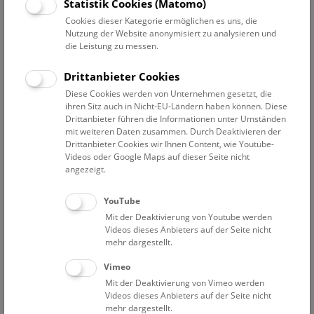
Datum auswählen
Statistik Cookies (Matomo)
Cookies dieser Kategorie ermöglichen es uns, die
Nutzung der Website anonymisiert zu analysieren und
Erweiterte Suche
die Leistung zu messen.
Filter zurücksetzen
Drittanbieter Cookies
Diese Cookies werden von Unternehmen gesetzt, die
1. Januar 2022
ihren Sitz auch in Nicht-EU-Ländern haben können. Diese
Drittanbieter führen die Informationen unter Umständen
mit weiteren Daten zusammen. Durch Deaktivieren der
Drittanbieter Cookies wir Ihnen Content, wie Youtube-
Bisher keine Ergebnisse. Dienstags ist das NHM Wien
Videos oder Google Maps auf dieser Seite nicht
in der Regel geschlossen. Ausnahmen finden sie
hier
.
angezeigt.
YouTube
Mit der Deaktivierung von Youtube werden
Videos dieses Anbieters auf der Seite nicht
mehr dargestellt.
Eine Nacht im Museum
Vimeo
Mit der Deaktivierung von Vimeo werden
Videos dieses Anbieters auf der Seite nicht
mehr dargestellt.