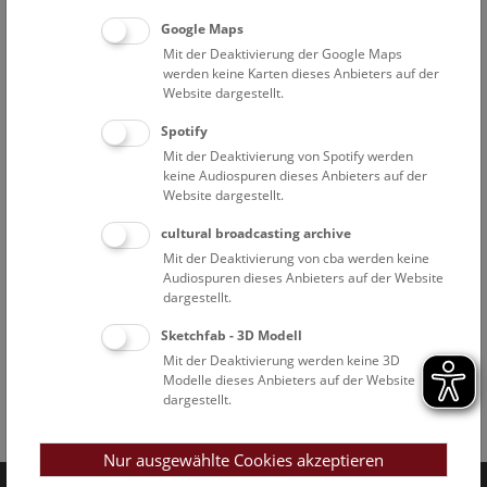
Google Maps
Mit der Deaktivierung der Google Maps
werden keine Karten dieses Anbieters auf der
Website dargestellt.
Spotify
Mit der Deaktivierung von Spotify werden
keine Audiospuren dieses Anbieters auf der
Website dargestellt.
cultural broadcasting archive
Mit der Deaktivierung von cba werden keine
Audiospuren dieses Anbieters auf der Website
dargestellt.
Sketchfab - 3D Modell
Mit der Deaktivierung werden keine 3D
Modelle dieses Anbieters auf der Website
dargestellt.
Facebook
Bluesky
Instagram
Youtube
LinkedIn
Google Art
Follow us on
Nur ausgewählte Cookies akzeptieren