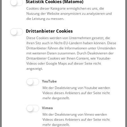
Datum auswählen
Statistik Cookies (Matomo)
Cookies dieser Kategorie ermöglichen es uns, die
Nutzung der Website anonymisiert zu analysieren und
Erweiterte Suche
die Leistung zu messen.
Filter zurücksetzen
Drittanbieter Cookies
Diese Cookies werden von Unternehmen gesetzt, die
28. Mai 2024
ihren Sitz auch in Nicht-EU-Ländern haben können. Diese
Drittanbieter führen die Informationen unter Umständen
mit weiteren Daten zusammen. Durch Deaktivieren der
Drittanbieter Cookies wir Ihnen Content, wie Youtube-
Bisher keine Ergebnisse. Dienstags ist das NHM Wien
Videos oder Google Maps auf dieser Seite nicht
in der Regel geschlossen. Ausnahmen finden sie
hier
.
angezeigt.
YouTube
Mit der Deaktivierung von Youtube werden
Videos dieses Anbieters auf der Seite nicht
mehr dargestellt.
Eine Nacht im Museum
Vimeo
Mit der Deaktivierung von Vimeo werden
Videos dieses Anbieters auf der Seite nicht
mehr dargestellt.