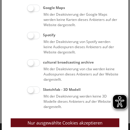
Google Maps
Mit der Deaktivierung der Google Maps
werden keine Karten dieses Anbieters auf der
Website dargestellt.
Spotify
Mit der Deaktivierung von Spotify werden
keine Audiospuren dieses Anbieters auf der
Website dargestellt.
cultural broadcasting archive
Mit der Deaktivierung von cba werden keine
Audiospuren dieses Anbieters auf der Website
dargestellt.
Sketchfab - 3D Modell
Mit der Deaktivierung werden keine 3D
Modelle dieses Anbieters auf der Website
dargestellt.
Facebook
Bluesky
Instagram
Youtube
LinkedIn
Google Art
Follow us on
Nur ausgewählte Cookies akzeptieren